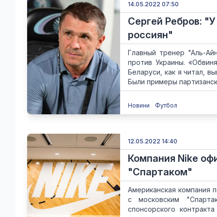
14.05.2022 07:50
Сергей Ребров: "У
россиян"
Главный тренер "Аль-Ай
против Украины. «Обвин
Беларуси, как я читал, в
Были примеры партизанско
Новини
Футбол
12.05.2022 14:40
Компания Nike оф
"Спартаком"
Американская компания п
с московским "Спарта
спонсорского контракт