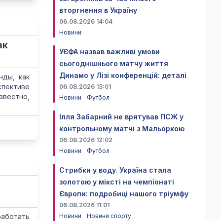
вторгнення в Україну
06.08.2026 14:04
Новини
ак
УЄФА назвав важливі умови
сьогоднішнього матчу життя
Динамо у Лізі конференцій: деталі
нды, как
спективе
06.08.2026 13:01
звестно,
Новини
Футбол
Ілля Забарний не врятував ПСЖ у
контрольному матчі з Мальоркою
06.08.2026 12:02
Новини
Футбол
Стрибки у воду. Україна стала
золотою у міксті на чемпіонаті
Європи: подробиці нашого тріумфу
06.08.2026 11:01
работать
Новини
Новини спорту