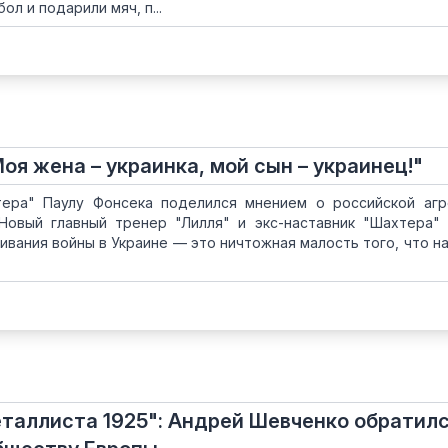
ол и подарили мяч, п...
оя жена – украинка, мой сын – украинец!"
тера" Паулу Фонсека поделился мнением о российской аг
Новый главный тренер "Лилля" и экс-наставник "Шахтера"
живания войны в Украине — это ничтожная малость того, что н
таллиста 1925": Андрей Шевченко обратилс