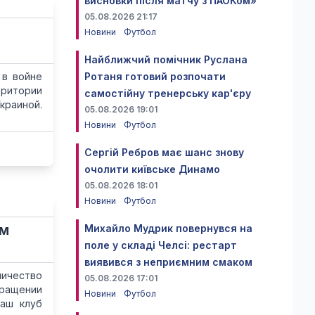
висновки після матчу з ПАОКом»
05.08.2026 21:17
Новини
Футбол
Найближчий помічник Руслана
 в войне
Ротаня готовий розпочати
рритории
самостійну тренерську кар'єру
краиной.
05.08.2026 19:01
Новини
Футбол
Сергій Ребров має шанс знову
очолити київське Динамо
05.08.2026 18:01
Новини
Футбол
им
Михайло Мудрик повернувся на
поле у складі Челсі: рестарт
виявився з неприємним смаком
ничество
05.08.2026 17:01
ращении
Новини
Футбол
наш клуб