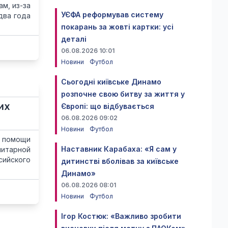
м, из-за
УЄФА реформував систему
два года
покарань за жовті картки: усі
деталі
06.08.2026 10:01
Новини
Футбол
Сьогодні київське Динамо
розпочне свою битву за життя у
их
Європі: що відбувається
06.08.2026 09:02
Новини
Футбол
к помощи
Наставник Карабаха: «Я сам у
итарной
сийского
дитинстві вболівав за київське
Динамо»
06.08.2026 08:01
Новини
Футбол
Ігор Костюк: «Важливо зробити