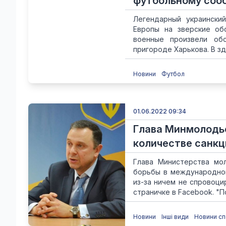
футбольному соо
Легендарный украински
Европы на зверские об
военные произвели обс
пригороде Харькова. В зд
Новини
Футбол
01.06.2022 09:34
Глава Минмолодь
количестве санкц
Глава Министерства мо
борьбы в международном
из-за ничем не спровоци
страничке в Facebook. "П
Новини
Інші види
Новини сп