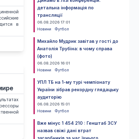
Динамо в Лізі конференцій:
детальна інформація по
иненной
трансляції
ссийские
06.08.2026 17:01
дится в
Новини
Футбол
Михайло Мудрик завітав у гості до
Анатолія Трубіна: в чому справа
(фото)
06.08.2026 16:01
Новини
Футбол
УПЛ ТБ на 1-му турі чемпіонату
мире
України зібрав рекордну глядацьку
аудиторію
ультатах
06.08.2026 15:01
грессоры
Новини
Футбол
ственной
Вже мінус 1 454 210 : Генштаб ЗСУ
назвав свіжі дані втрат
загарбників за час їхнього