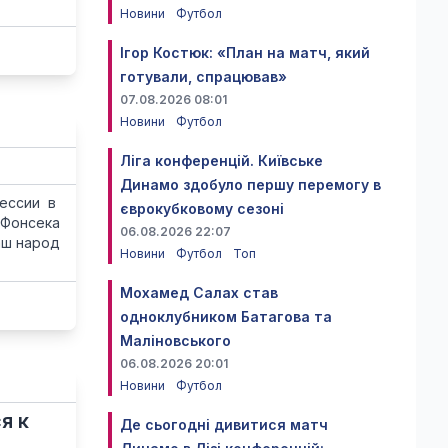
Новини
Футбол
Ігор Костюк: «План на матч, який
готували, спрацював»
07.08.2026 08:01
Новини
Футбол
Ліга конференцій. Київське
Динамо здобуло першу перемогу в
рессии в
єврокубковому сезоні
 Фонсека
06.08.2026 22:07
аш народ
Новини
Футбол
Топ
Мохамед Салах став
одноклубником Батагова та
Маліновського
06.08.2026 20:01
Новини
Футбол
я к
Де сьогодні дивитися матч