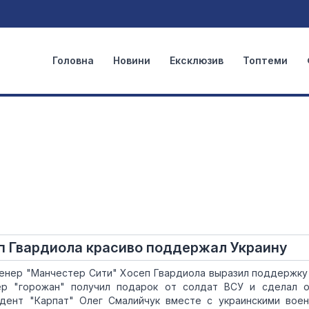
Головна
Новини
Ексклюзив
Топтеми
п Гвардиола красиво поддержал Украину
ренер "Манчестер Сити" Хосеп Гвардиола выразил поддержку
р "горожан" получил подарок от солдат ВСУ и сделал о
идент "Карпат" Олег Смалийчук вместе с украинскими вое