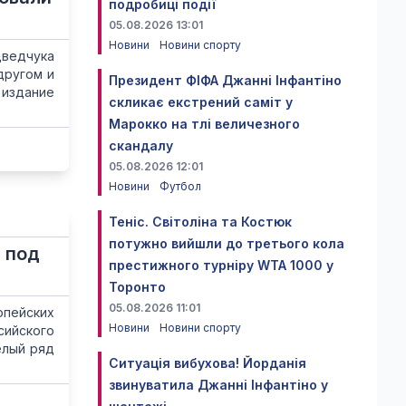
подробиці події
05.08.2026 13:01
Новини
Новини спорту
дведчука
другом и
Президент ФІФА Джанні Інфантіно
 издание
скликає екстрений саміт у
Марокко на тлі величезного
скандалу
05.08.2026 12:01
Новини
Футбол
Теніс. Світоліна та Костюк
потужно вийшли до третього кола
 под
престижного турніру WTA 1000 у
Торонто
05.08.2026 11:01
пейских
Новини
Новини спорту
сийского
елый ряд
Ситуація вибухова! Йорданія
звинуватила Джанні Інфантіно у