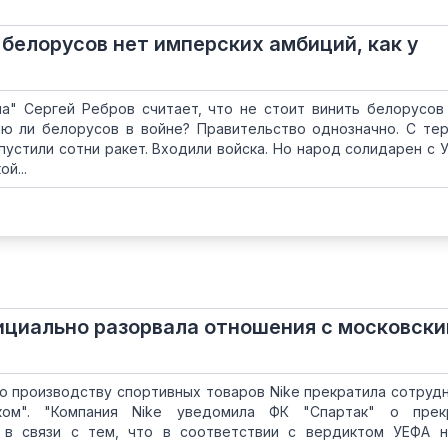
 белорусов нет имперских амбиций, как у
на" Сергей Ребров считает, что не стоит винить белорусов
яю ли белорусов в войне? Правительство однозначно. С те
ыпустили сотни ракет. Входили войска. Но народ солидарен с У
й...
ициально разорвала отношения с московск
о производству спортивных товаров Nike прекратила сотруд
ком". "Компания Nike уведомила ФК "Спартак" о прек
а в связи с тем, что в соответствии с вердиктом УЕФА 