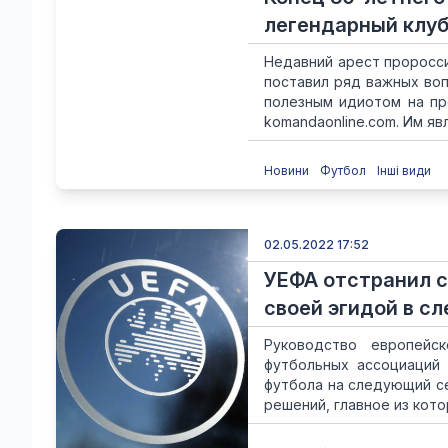
легендарный клуб
Недавний арест проросс
поставил ряд важных воп
полезным идиотом на пр
komandaonline.com. Им явл
Новини
Футбол
Інші види
02.05.2022 17:52
УЕФА отстранил с
своей эгидой в с
Руководство европейс
футбольных ассоциаций 
футбола на следующий се
решений, главное из котор