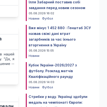
Ілля Забарний поставив собі
завдання перед новим сезоном
05.08.2026 16:02
Новини
Футбол
Вже мінус 1 452 880 : Генштаб ЗСУ
назвав свіжі дані втрат
а
загарбників за час їхнього
вторгнення в Україну
05.08.2026 15:05
 в нашей
Новини
. "Да, я
шение --
Кубок України-2026/2027 з
футболу. Розклад матчів
Кваліфікаційного раунду
05.08.2026 14:03
Новини
Футбол
Стрибки у воду. Українці здобули
медаль на чемпіонаті Європи:
зовали