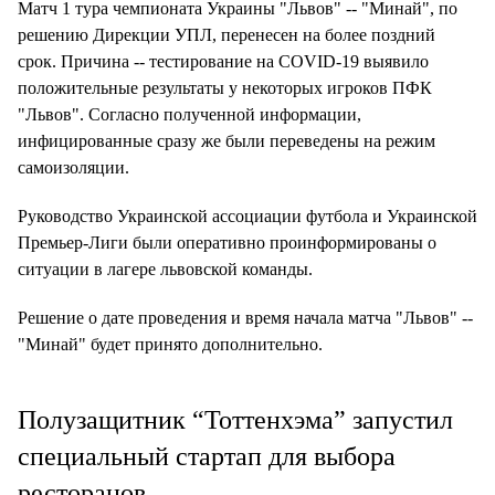
Матч 1 тура чемпионата Украины "Львов" -- "Минай", по
решению Дирекции УПЛ, перенесен на более поздний
срок. Причина -- тестирование на COVID-19 выявило
положительные результаты у некоторых игроков ПФК
"Львов". Согласно полученной информации,
инфицированные сразу же были переведены на режим
самоизоляции.
Руководство Украинской ассоциации футбола и Украинской
Премьер-Лиги были оперативно проинформированы о
ситуации в лагере львовской команды.
Решение о дате проведения и время начала матча "Львов" --
"Минай" будет принято дополнительно.
Полузащитник “Тоттенхэма” запустил
специальный стартап для выбора
ресторанов