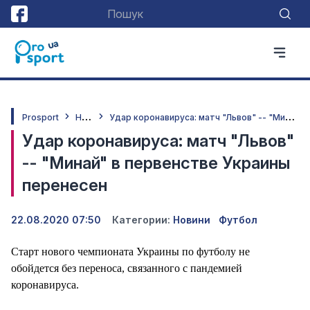
Н
овини
У
дар коронавируса: матч "Львов" -- "Минай" в первенстве Украины перенесен
Prosport
Удар коронавируса: матч "Львов"
-- "Минай" в первенстве Украины
перенесен
22.08.2020 07:50
Категории:
Новини
Футбол
Старт нового чемпионата Украины по футболу не
обойдется без переноса, связанного с пандемией
коронавируса.