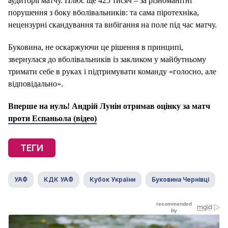
аудиторії матчу. Плюс ще 425 тисяч – за різноманітні
порушення з боку вболівальників: та сама піротехніка,
нецензурні скандування та вибігання на поле під час матчу.
Буковина, не оскаржуючи це рішення в принципі,
звернулася до вболівальників із закликом у майбутньому
тримати себе в руках і підтримувати команду «голосно, але
відповідально».
Вперше на нуль! Андрій Лунін отримав оцінку за матч
проти Еспаньола (відео)
ТЕГИ
УАФ
КДК УАФ
Кубок України
Буковина Чернівці