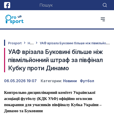
Н
овини
У
АФ врізала Буковині більше ніж півмільйонний штраф за півфінал Кубку проти Динамо
Prosport
УАФ врізала Буковині більше ніж
півмільйонний штраф за півфінал
Кубку проти Динамо
06.05.2026 19:07
Категории:
Новини
Футбол
Контрольно-дисциплінарний комітет Української
асоціації футболу (КДК УАФ) офіційно оголосив
покарання для учасників півфіналу Кубка України –
Динамо та Буковини