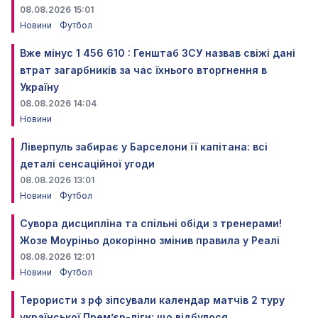
08.08.2026 15:01
Новини
Футбол
Вже мінус 1 456 610 : Генштаб ЗСУ назвав свіжі дані
втрат загарбників за час їхнього вторгнення в
Україну
08.08.2026 14:04
Новини
Ліверпуль забирає у Барселони її капітана: всі
деталі сенсаційної угоди
08.08.2026 13:01
Новини
Футбол
Сувора дисципліна та спільні обіди з тренерами!
Жозе Моуріньо докорінно змінив правила у Реалі
08.08.2026 12:01
Новини
Футбол
Терористи з рф зіпсували календар матчів 2 туру
української Прем’єр-ліги: що відбулося