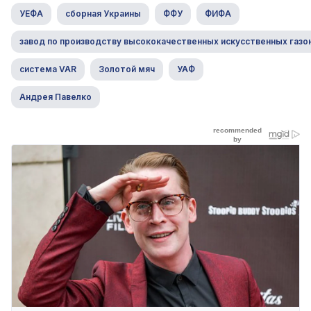
УЕФА
сборная Украины
ФФУ
ФИФА
завод по производству высококачественных искусственных газо
система VAR
Золотой мяч
УАФ
Андрея Павелко