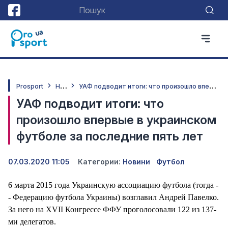
Н
овини
У
АФ подводит итоги: что произошло впервые в украинском футболе за последние пять лет
Prosport
УАФ подводит итоги: что
произошло впервые в украинском
футболе за последние пять лет
07.03.2020 11:05
Категории:
Новини
Футбол
6 марта 2015 года Украинскую ассоциацию футбола (тогда -
- Федерацию футбола Украины) возглавил Андрей Павелко.
За него на XVII Конгрессе ФФУ проголосовали 122 из 137-
ми делегатов.