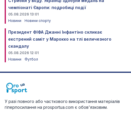
Стрибки у воду. Українці здобули медаль на
чемпіонаті Європи: подробиці події
05.08.2026 13:01
Новини
Новини спорту
Президент ФІФА Джанні Інфантіно скликає
екстрений саміт у Марокко на тлі величезного
скандалу
05.08.2026 12:01
Новини
Футбол
У разі повного або часткового використання матеріалів
гіперпосилання на prosportua.com є обов'язковим.