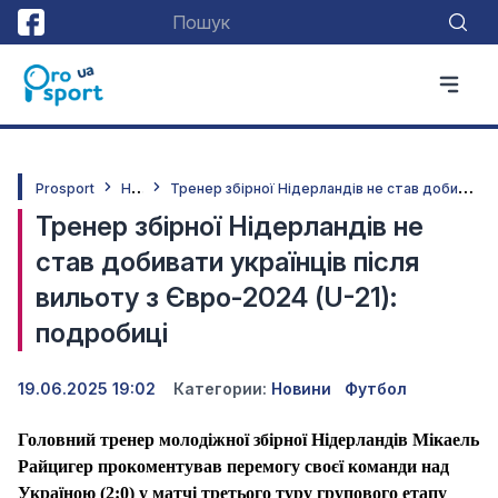
Н
овини
Т
ренер збірної Нідерландів не став добивати українців після вильоту з Євро-2024 (U-21): подробиці
Prosport
Тренер збірної Нідерландів не
став добивати українців після
вильоту з Євро-2024 (U-21):
подробиці
19.06.2025 19:02
Категории:
Новини
Футбол
Головний тренер молодіжної збірної Нідерландів Мікаель
Райцигер прокоментував перемогу своєї команди над
Україною (
2:0
) у матчі третього туру групового етапу