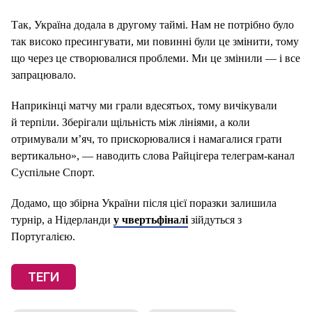
Так, Україна додала в другому таймі. Нам не потрібно було
так високо пресингувати, ми повинні були це змінити, тому
що через це створювалися проблеми. Ми це змінили — і все
запрацювало.
Наприкінці матчу ми грали вдесятьох, тому вичікували
й терпіли. Зберігали щільність між лініями, а коли
отримували м’яч, то прискорювалися і намагалися грати
вертикально», — наводить слова Райцігера телеграм-канал
Суспільне Спорт.
Додамо, що збірна України після цієї поразки залишила
турнір, а Нідерланди
у чвертьфіналі
зійдуться з
Португалією.
ТЕГИ