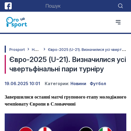
Н
овини
Є
вро-2025 (U-21). Визначилися усі чвертьфінальні пари турніру
Prosport
Євро-2025 (U-21). Визначилися усі
чвертьфінальні пари турніру
19.06.2025 10:01
Категории:
Новини
Футбол
Завершилися останні матчі групового етапу молодіжного
чемпіонату Європи в Словаччині