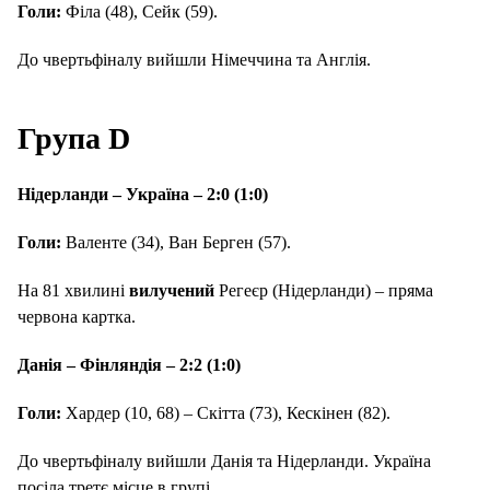
Голи:
Філа (48), Сейк (59).
До чвертьфіналу вийшли Німеччина та Англія.
Група D
Нідерланди – Україна – 2:0 (1:0)
Голи:
Валенте (34), Ван Берген (57).
На 81 хвилині
вилучений
Регеєр (Нідерланди) – пряма
червона картка.
Данія – Фінляндія – 2:2 (1:0)
Голи:
Хардер (10, 68) – Скітта (73), Кескінен (82).
До чвертьфіналу вийшли Данія та Нідерланди. Україна
посіла третє місце в групі.