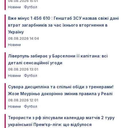
08.08.2026 15:01
Новини
Футбол
Вже мінус 1 456 610 : Генштаб ЗСУ назвав свіжі дані
втрат загарбників за час їхнього вторгнення в
Україну
08.08.2026 14:04
Новини
Ліверпуль забирає у Барселони її капітана: всі
деталі сенсаційної угоди
08.08.2026 13:01
Новини
Футбол
Сувора дисципліна та спільні обіди з тренерами!
Жозе Моуріньо докорінно змінив правила у Реалі
08.08.2026 12:01
Новини
Футбол
Терористи з рф зіпсували календар матчів 2 туру
української Прем’єр-ліги: що відбулося