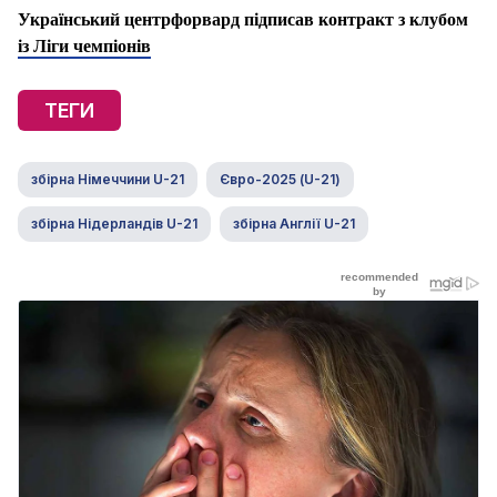
Український центрфорвард підписав контракт з клубом
із Ліги чемпіонів
ТЕГИ
збірна Німеччини U-21
Євро-2025 (U-21)
збірна Нідерландів U-21
збірна Англії U-21