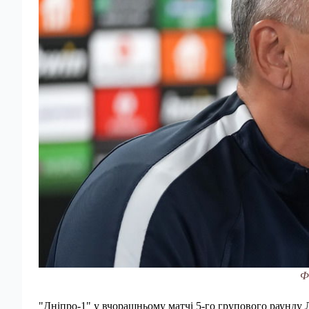
Ф
"Дніпро-1" у вчорашньому матчі 5-го групового раунду Л