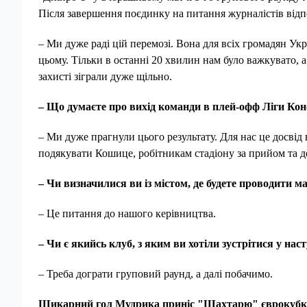
Після завершення поєдинку на питання журналістів відп
– Ми дуже раді цій перемозі. Вона для всіх громадян Ук
цьому. Тільки в останні 20 хвилин нам було важкувато, а
захисті зіграли дуже щільно.
– Що думаєте про вихід команди в плей-офф Ліги Ко
– Ми дуже прагнули цього результату. Для нас це досвід 
подякувати Кошице, робітникам стадіону за прийом та д
– Чи визначилися ви із містом, де будете проводити 
– Це питання до нашого керівництва.
– Чи є якийсь клуб, з яким ви хотіли зустрітися у нас
– Треба дограти груповий раунд, а далі побачимо.
Шикарний гол Мудрика приніс "Шахтарю" єврокубк