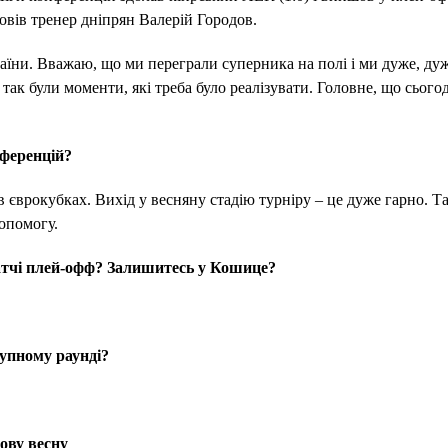
овів тренер дніпрян Валерій Городов.
раїни. Вважаю, що ми переграли суперника на полі і ми дуже, дуж
 так були моменти, які треба було реалізувати. Головне, що сього
нференцій?
в єврокубках. Вихід у весняну стадію турніру – це дуже гарно. Т
опомогу.
матчі плей-офф? Залишитесь у Кошице?
тупному раунді?
ову весну