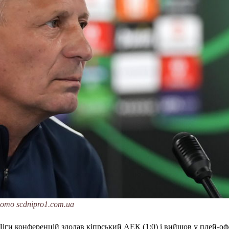
ото scdnipro1.com.ua
іги конференцій здолав кіпрський АЕК (1:0) і вийшов у плей-оф