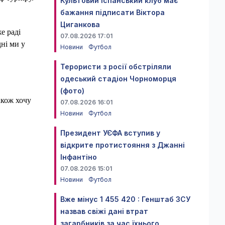
Культовий іспанський клуб має
бажання підписати Віктора
Циганкова
е раді
07.08.2026 17:01
дні ми у
Новини
Футбол
Терористи з росії обстріляли
одеський стадіон Чорноморця
(фото)
акож хочу
07.08.2026 16:01
Новини
Футбол
Президент УЄФА вступив у
відкрите протистояння з Джанні
Інфантіно
07.08.2026 15:01
Новини
Футбол
Вже мінус 1 455 420 : Генштаб ЗСУ
назвав свіжі дані втрат
загарбників за час їхнього