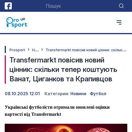
Н
овини
T
ransfermarkt повісив новий цінник: скільки тепер коштують Ванат, Циганков та Крапивцов
Prosport
Transfermarkt повісив новий
цінник: скільки тепер коштують
Ванат, Циганков та Крапивцов
08.10.2025 12:01
Категории:
Новини
Футбол
Українські футболісти отримали оновлені оцінки
вартості від Transfermarkt