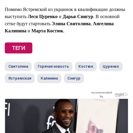
Помимо Ястремской из украинок в квалификации должны
выступить
Леся Цуренко
и
Дарья Снигур
. В основной
сетке будут стартовать
Элина Свитолина
,
Ангелина
Калинина
и
Марта Костюк
.
ТЕГИ
Свитолина
Горячая новость
Костюк
Цуренко
Ястремская
Калинина
Снигур