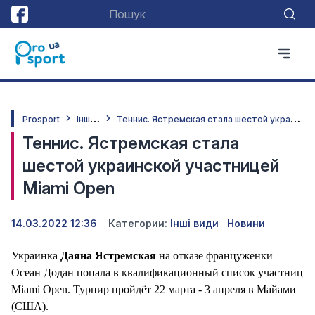
І
нші види
Т
еннис. Ястремская стала шестой украинской участницей Miami Open
Prosport
Теннис. Ястремская стала
шестой украинской участницей
Miami Open
14.03.2022 12:36
Категории:
Інші види
Новини
Украинка
Даяна Ястремская
на отказе француженки
Осеан Додан попала в квалификационный список участниц
Miami Open. Турнир пройдёт 22 марта - 3 апреля в Майами
(США).