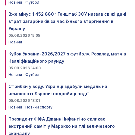
Новини
Футбол
Вже мінус 1 452 880 : Генштаб ЗСУ назвав свіжі дані
втрат загарбників за час їхнього вторгнення в
Україну
05.08.2026 15:05
Новини
Кубок України-2026/2027 з футболу. Розклад матчів
Кваліфікаційного раунду
05.08.2026 14:03
Новини
Футбол
Стрибки у воду. Українці здобули медаль на
чемпіонаті Європи: подробиці події
05.08.2026 13:01
Новини
Новини спорту
Президент ФІФА Джанні Інфантіно скликає
екстрений саміт у Марокко на тлі величезного
скандалу