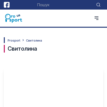
Prosport
Свитолина
Свитолина