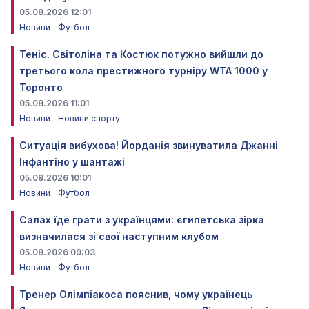
05.08.2026 12:01
Новини
Футбол
Теніс. Світоліна та Костюк потужно вийшли до
третього кола престижного турніру WTA 1000 у
Торонто
05.08.2026 11:01
Новини
Новини спорту
Ситуація вибухова! Йорданія звинуватила Джанні
Інфантіно у шантажі
05.08.2026 10:01
Новини
Футбол
Салах їде грати з українцями: єгипетська зірка
визначилася зі свої наступним клубом
05.08.2026 09:03
Новини
Футбол
Тренер Олімпіакоса пояснив, чому українець