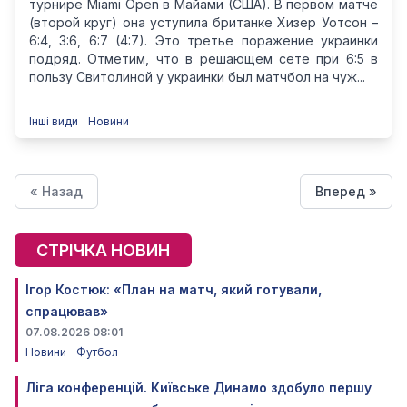
турнире Miami Open в Майами (США). В первом матче
(второй круг) она уступила британке Хизер Уотсон –
6:4, 3:6, 6:7 (4:7). Это третье поражение украинки
подряд. Отметим, что в решающем сете при 6:5 в
пользу Свитолиной у украинки был матчбол на чуж...
Інші види
Новини
« Назад
Вперед »
СТРІЧКА НОВИН
Ігор Костюк: «План на матч, який готували,
спрацював»
07.08.2026 08:01
Новини
Футбол
Ліга конференцій. Київське Динамо здобуло першу