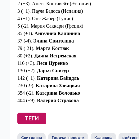
2 (+3). Анетт Контавейт (Эстония)
3 (+1). Паула Бадоса (Испания)
4 (+1). Онс Жабер (Тунис)
5 (-2). Мария Саккари (Греция)
35 (+1).
Ангелина Калинина
37 (-4).
Элина Свитолина
79 (-21).
Марта Костюк
80 (+2).
Даяна Ястремская
116 (+3).
Леся Цуренко
130 (+2).
Дарья Снигур
142 (+1).
Катерина Байндль
230 (-9).
Катарина Завацкая
354 (-2).
Катерина Володько
404 (+9).
Валерия Страхова
ТЕГИ
Свитолина
Горячая новость
Калинина
рейтинг