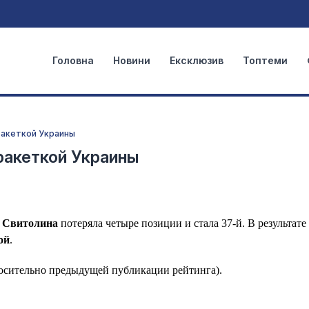
Головна
Новини
Ексклюзив
Топтеми
 ракеткой Украины
 ракеткой Украины
 Cвитолина
потеряла четыре позиции и стала 37-й. В результате
ой
.
осительно предыдущей публикации рейтинга).