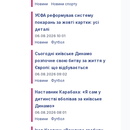
Новини
Новини спорту
УЄФА реформував систему
покарань за жовті картки: усі
деталі
06.08.2026 10:01
Новини
Футбол
Сьогодні київське Динамо
розпочне свою битву за життя у
Європі: що відбувається
06.08.2026 09:02
Новини
Футбол
Наставник Карабаха: «Я сам у
дитинстві вболівав за київське
Динамо»
06.08.2026 08:01
Новини
Футбол