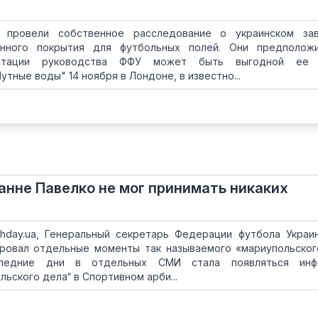
ы провели собственное расследование о украинском за
енного покрытия для футбольных полей. Они предположи
дитации руководства ФФУ может быть выгодной ее
тные воды" 14 ноября в Лондоне, в известно...
занне Павелко не мог принимать никаких
hday.ua, Генеральный секретарь Федерации футбола Укра
ровал отдельные моменты так называемого «мариупольског
ледние дни в отдельных СМИ стала появляться инф
ьского дела“ в Спортивном арби...