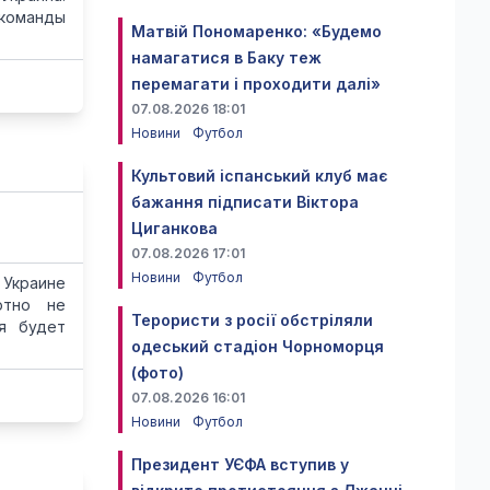
 команды
Матвій Пономаренко: «Будемо
намагатися в Баку теж
перемагати і проходити далі»
07.08.2026 18:01
Новини
Футбол
Культовий іспанський клуб має
бажання підписати Віктора
Циганкова
07.08.2026 17:01
Новини
Футбол
Украине
ютно не
Терористи з росії обстріляли
ия будет
одеський стадіон Чорноморця
(фото)
07.08.2026 16:01
Новини
Футбол
Президент УЄФА вступив у