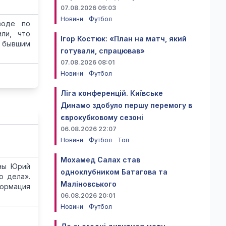
07.08.2026 09:03
Новини
Футбол
воде по
ли, что
Ігор Костюк: «План на матч, який
 бывшим
готували, спрацював»
07.08.2026 08:01
Новини
Футбол
Ліга конференцій. Київське
Динамо здобуло першу перемогу в
єврокубковому сезоні
06.08.2026 22:07
Новини
Футбол
Топ
Мохамед Салах став
ины Юрий
одноклубником Батагова та
о дела».
Маліновського
ормация
06.08.2026 20:01
Новини
Футбол