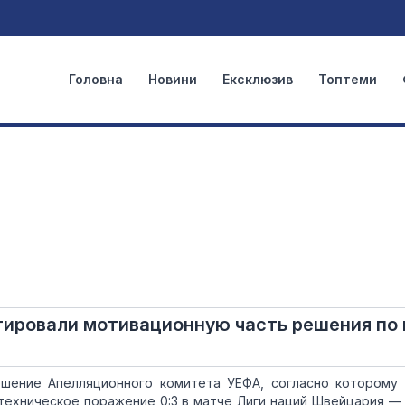
Головна
Новини
Ексклюзив
Топтеми
ировали мотивационную часть решения по
шение Апелляционного комитета УЕФА, согласно которому
техническое поражение 0:3 в матче Лиги наций Швейцария — 