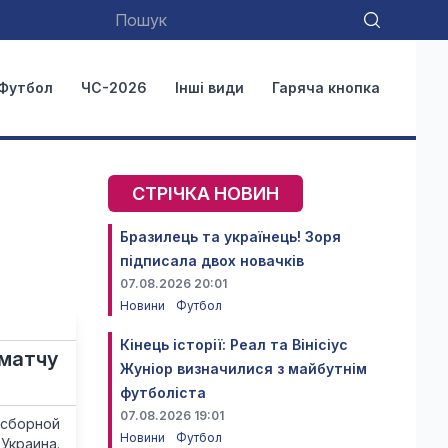
Футбол
ЧС-2026
Інші види
Гаряча кнопка
СТРІЧКА НОВИН
Бразилець та українець! Зоря
підписала двох новачків
07.08.2026 20:01
Новини
Футбол
Кінець історії: Реал та Вінісіус
 матчу
Жуніор визначилися з майбутнім
футболіста
07.08.2026 19:01
 сборной
Новини
Футбол
Украина.