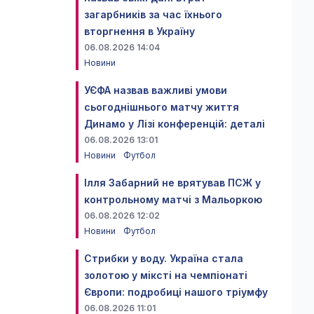
загарбників за час їхнього
вторгнення в Україну
06.08.2026 14:04
Новини
УЄФА назвав важливі умови
сьогоднішнього матчу життя
Динамо у Лізі конференцій: деталі
06.08.2026 13:01
Новини
Футбол
Ілля Забарний не врятував ПСЖ у
контрольному матчі з Мальоркою
06.08.2026 12:02
Новини
Футбол
Стрибки у воду. Україна стала
золотою у міксті на чемпіонаті
Європи: подробиці нашого тріумфу
06.08.2026 11:01