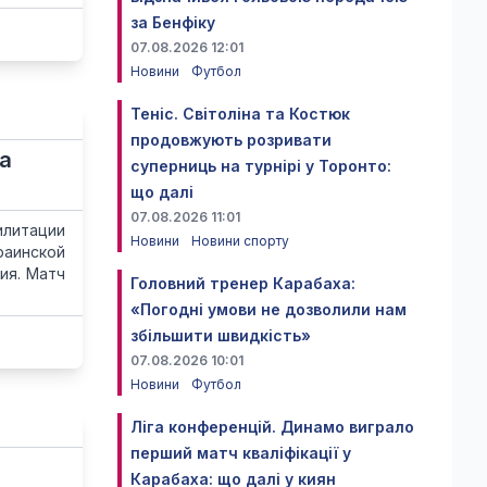
за Бенфіку
07.08.2026 12:01
Новини
Футбол
Теніс. Світоліна та Костюк
продовжують розривати
а
суперниць на турнірі у Торонто:
що далі
07.08.2026 11:01
илитации
Новини
Новини спорту
раинской
ия. Матч
Головний тренер Карабаха:
«Погодні умови не дозволили нам
збільшити швидкість»
07.08.2026 10:01
Новини
Футбол
Ліга конференцій. Динамо виграло
перший матч кваліфікації у
Карабаха: що далі у киян