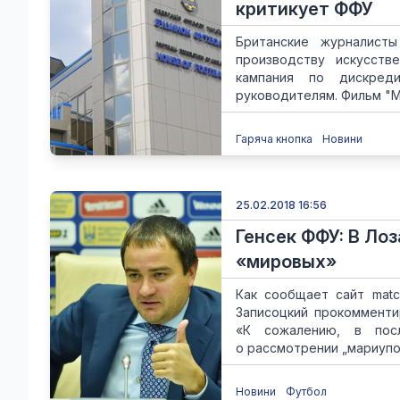
критикует ФФУ
Британские журналист
производству искусств
кампания по дискре
руководителям. Фильм "Му
Гаряча кнопка
Новини
25.02.2018 16:56
Генсек ФФУ: В Ло
«мировых»
Как сообщает сайт matc
Записоцкий прокомменти
«К сожалению, в пос
о рассмотрении „мариупол
Новини
Футбол