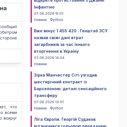
відкрите протистояння з Джанні
Інфантіно
 на
07.08.2026 15:01
Новини
Футбол
 сообщил
Вже мінус 1 455 420 : Генштаб ЗСУ
арбитром
назвав свіжі дані втрат
 стороне
загарбників за час їхнього
вторгнення в Україну
07.08.2026 14:04
Новини
Зірка Манчестер Сіті узгодив
шестирічний контракт із
Барселоною: деталі сенсаційного
трансферу
07.08.2026 13:01
ет, что
Новини
Футбол
со всеми
ю вокруг
Ліга Європи. Георгій Судаков
відзначився гольовою передачею