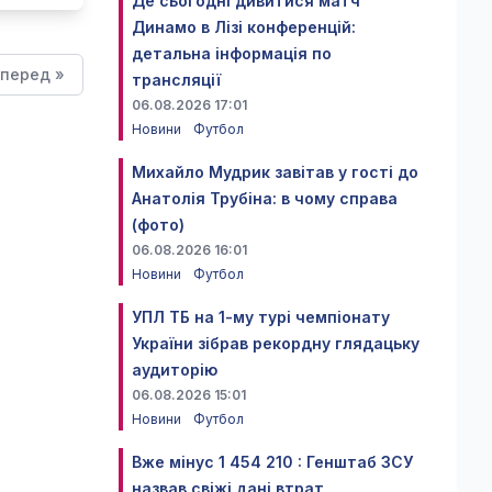
Де сьогодні дивитися матч
Динамо в Лізі конференцій:
детальна інформація по
перед »
трансляції
06.08.2026 17:01
Новини
Футбол
Михайло Мудрик завітав у гості до
Анатолія Трубіна: в чому справа
(фото)
06.08.2026 16:01
Новини
Футбол
УПЛ ТБ на 1-му турі чемпіонату
України зібрав рекордну глядацьку
аудиторію
06.08.2026 15:01
Новини
Футбол
Вже мінус 1 454 210 : Генштаб ЗСУ
назвав свіжі дані втрат