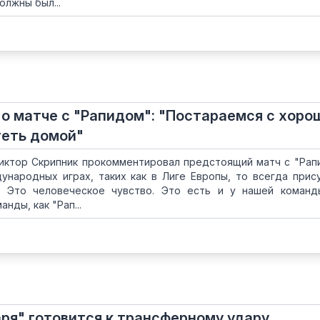
олжны был...
 о матче с "Рапидом": "Постараемся с хор
теть домой"
иктор Скрипник прокомментировал предстоящий матч с "Рапи
ународных играх, таких как в Лиге Европы, то всегда прис
. Это человеческое чувство. Это есть и у нашей команд
нды, как "Рап...
аря" готовится к трансферному удару