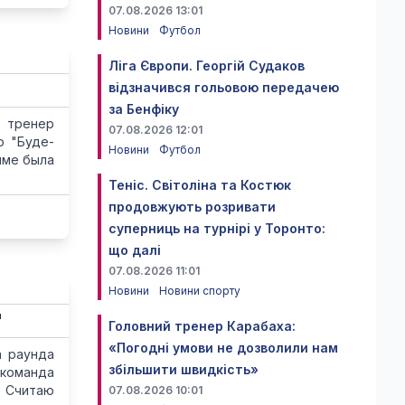
07.08.2026 13:01
Новини
Футбол
Ліга Європи. Георгій Судаков
відзначився гольовою передачею
за Бенфіку
 тренер
07.08.2026 12:01
о "Буде-
Новини
Футбол
йме была
Теніс. Світоліна та Костюк
продовжують розривати
суперниць на турнірі у Торонто:
що далі
07.08.2026 11:01
Новини
Новини спорту
"
Головний тренер Карабаха:
«Погодні умови не дозволили нам
а раунда
збільшити швидкість»
 команда
. Считаю
07.08.2026 10:01