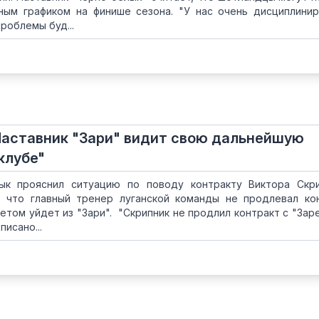
ым графиком на финише сезона. "У нас очень дисциплини
проблемы буд...
Наставник "Зари" видит свою дальнейшую
клубе"
ык прояснил ситуацию по поводу контракту Виктора Скр
л, что главный тренер луганской команды не продлевал ко
летом уйдет из "Зари". "Скрипник не продлил контракт с "Заре
писано...