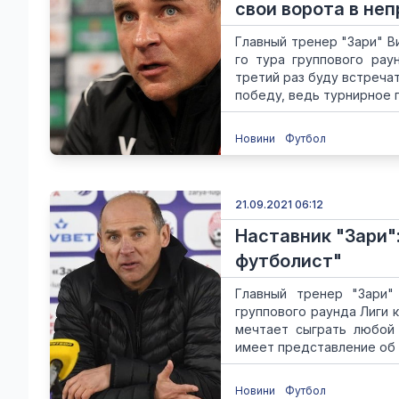
свои ворота в не
Главный тренер "Зари" В
го тура группового рау
третий раз буду встреча
победу, ведь турнирное п
Новини
Футбол
21.09.2021 06:12
Наставник "Зари"
футболист"
Главный тренер "Зари"
группового раунда Лиги 
мечтает сыграть любой 
имеет представление об 
Новини
Футбол