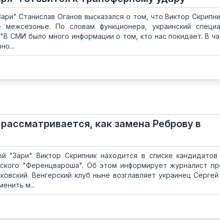
ари" Станислав Оганов высказался о том, что Виктор Скрипн
е межсезонье. По словам функционера, украинский специ
 "В СМИ было много информации о том, кто нас покидает. В ча
о...
 рассматривается, как замена Реброву в
ой "Зари" Виктор Скрипник находится в списке кандидатов
рского "Ференцвароша". Об этом информирует журналист п
ковский. Венгерский клуб ныне возглавляет украинец Сергей
енить м...