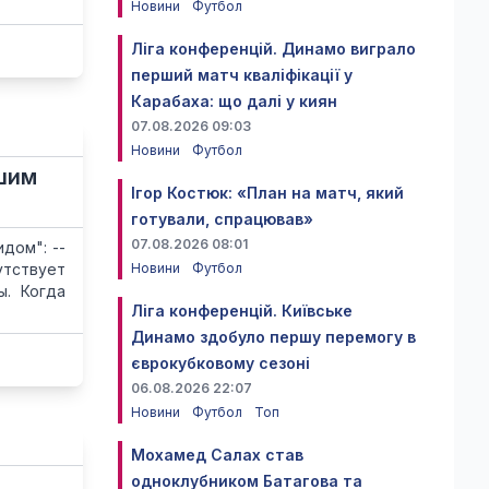
Новини
Футбол
Ліга конференцій. Динамо виграло
перший матч кваліфікації у
Карабаха: що далі у киян
07.08.2026 09:03
Новини
Футбол
ошим
Ігор Костюк: «План на матч, який
готували, спрацював»
07.08.2026 08:01
дом": --
утствует
Новини
Футбол
ы. Когда
Ліга конференцій. Київське
Динамо здобуло першу перемогу в
єврокубковому сезоні
06.08.2026 22:07
Новини
Футбол
Топ
Мохамед Салах став
одноклубником Батагова та