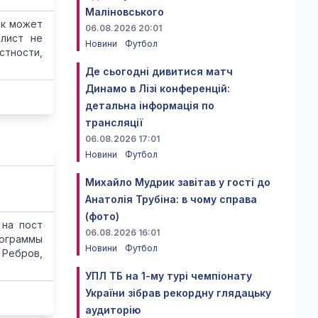
Маліновського
ик может
06.08.2026 20:01
алист не
Новини
Футбол
стности,
Де сьогодні дивитися матч
Динамо в Лізі конференцій:
детальна інформація по
трансляції
06.08.2026 17:01
Новини
Футбол
Михайло Мудрик завітав у гості до
Анатолія Трубіна: в чому справа
(фото)
 на пост
06.08.2026 16:01
рограммы
Новини
Футбол
 Ребров,
УПЛ ТБ на 1-му турі чемпіонату
України зібрав рекордну глядацьку
аудиторію