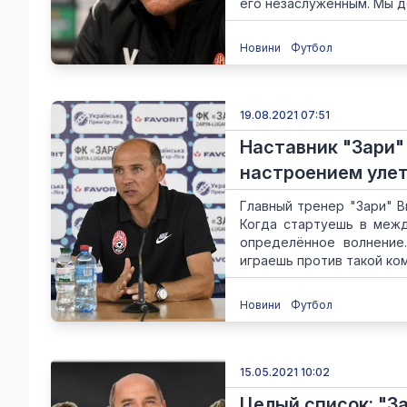
его незаслуженным. Мы д
Новини
Футбол
19.08.2021 07:51
Наставник "Зари"
настроением уле
Главный тренер "Зари" В
Когда стартуешь в межд
определённое волнение
играешь против такой кома
Новини
Футбол
15.05.2021 10:02
Целый список: "З