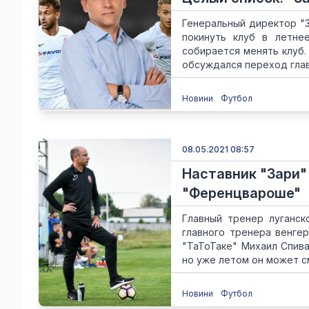
Генеральный директор "З
покинуть клуб в летне
собирается менять клуб.
обсуждался переход главн
Новини
Футбол
08.05.2021 08:57
Наставник "Зари"
"Ференцвароше"
Главный тренер луганск
главного тренера венге
"ТаТоТаке" Михаил Спива
но уже летом он может см
Новини
Футбол