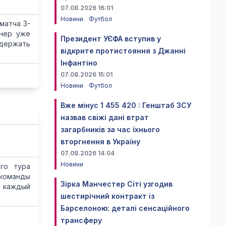
07.08.2026 16:01
Новини
Футбол
матча 3-
енер уже
Президент УЄФА вступив у
одержать
відкрите протистояння з Джанні
Інфантіно
07.08.2026 15:01
Новини
Футбол
Вже мінус 1 455 420 : Генштаб ЗСУ
назвав свіжі дані втрат
загарбників за час їхнього
вторгнення в Україну
07.08.2026 14:04
Новини
го тура
 команды
Зірка Манчестер Сіті узгодив
, каждый
шестирічний контракт із
Барселоною: деталі сенсаційного
трансферу