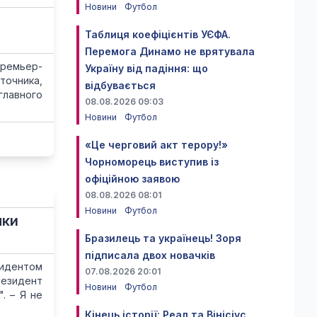
Новини
Футбол
Таблиця коефіцієнтів УЄФА.
Перемога Динамо не врятувала
Премьер-
Україну від падіння: що
точника,
відбувається
главного
08.08.2026 09:03
Новини
Футбол
«Це черговий акт терору!»
Чорноморець виступив із
офіційною заявою
08.08.2026 08:01
Новини
Футбол
лки
Бразилець та українець! Зоря
підписала двох новачків
зидентом
07.08.2026 20:01
резидент
Новини
Футбол
. – Я не
Кінець історії: Реал та Вінісіус