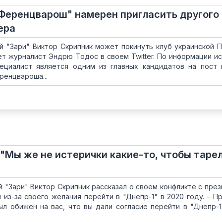
Ференцварош" намерен пригласить другого
ера
й "Зари" Виктор Скрипник может покинуть клуб украинской 
ет журналист Эндрю Тодос в своем Twitter. По информации ис
пециалист является одним из главных кандидатов на пост 
ренцвароша...
 "Мы же не истерички какие-то, чтобы таре
й "Зари" Виктор Скрипник рассказал о своем конфликте с пре
 из-за своего желания перейти в "Днепр-1" в 2020 году. – П
ыл обижен на вас, что вы дали согласие перейти в "Днепр-1"