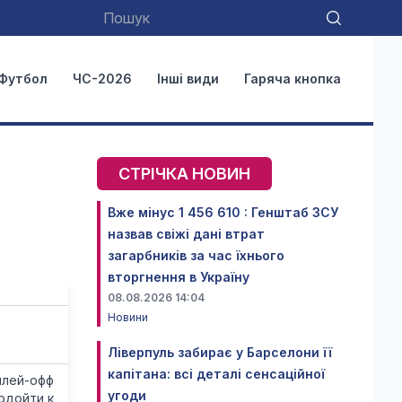
Футбол
ЧС-2026
Інші види
Гаряча кнопка
СТРІЧКА НОВИН
Вже мінус 1 456 610 : Генштаб ЗСУ
назвав свіжі дані втрат
загарбників за час їхнього
вторгнення в Україну
08.08.2026 14:04
Новини
Ліверпуль забирає у Барселони її
капітана: всі деталі сенсаційної
плей-офф
угоди
одойти к