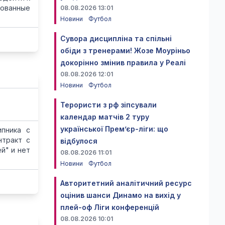
рованные
08.08.2026 13:01
Новини
Футбол
Сувора дисципліна та спільні
обіди з тренерами! Жозе Моуріньо
докорінно змінив правила у Реалі
08.08.2026 12:01
Новини
Футбол
Терористи з рф зіпсували
календар матчів 2 туру
української Прем’єр-ліги: що
ипника с
нтракт с
відбулося
й" и нет
08.08.2026 11:01
Новини
Футбол
Авторитетний аналітичний ресурс
оцінив шанси Динамо на вихід у
плей-оф Ліги конференцій
08.08.2026 10:01