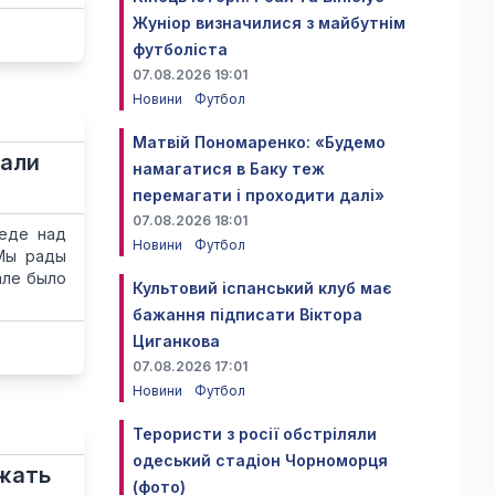
Жуніор визначилися з майбутнім
футболіста
07.08.2026 19:01
Новини
Футбол
Матвій Пономаренко: «Будемо
тали
намагатися в Баку теж
перемагати і проходити далі»
07.08.2026 18:01
беде над
Новини
Футбол
"Мы рады
але было
Культовий іспанський клуб має
бажання підписати Віктора
Циганкова
07.08.2026 17:01
Новини
Футбол
Терористи з росії обстріляли
одеський стадіон Чорноморця
ржать
(фото)