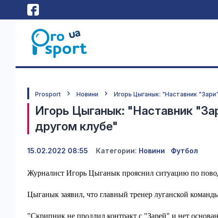
Prosport
Новини
Игорь Цыганык: "Наставник "Зари
Игорь Цыганык: "Наставник "За
другом клубе"
15.02.2022 08:55
Категории:
Новини
Футбол
Журналист Игорь Цыганык прояснил ситуацию по повод
Цыганык заявил, что главный тренер луганской команды 
"Скрипник не продлил контракт с "Зарей" и нет основа