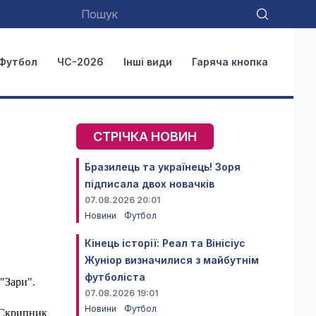
Футбол
ЧС-2026
Інші види
Гаряча кнопка
СТРІЧКА НОВИН
Бразилець та українець! Зоря
підписала двох новачків
07.08.2026 20:01
Новини
Футбол
Кінець історії: Реал та Вінісіус
Жуніор визначилися з майбутнім
футболіста
 "Зари".
07.08.2026 19:01
Новини
Футбол
о Скрипник