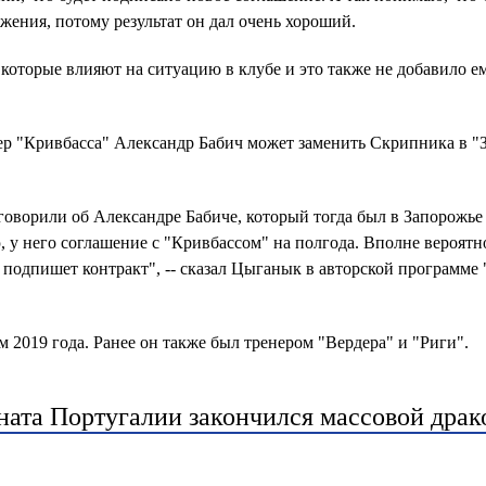
ожения, потому результат он дал очень хороший.
оторые влияют на ситуацию в клубе и это также не добавило е
р "Кривбасса" Александр Бабич может заменить Скрипника в "
говорили об Александре Бабиче, который тогда был в Запорожье 
, у него соглашение с "Кривбассом" на полгода. Вполне вероятно
 подпишет контракт", -- сказал Цыганык в авторской программе
 2019 года. Ранее он также был тренером "Вердера" и "Риги".
ната Португалии закончился массовой драк