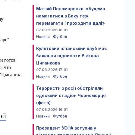
Матвій Пономаренко: «Будемо
намагатися в Баку теж
му
перемагати і проходити далі»
07.08.2026 18:01
Новини
Футбол
Заре"
Культовий іспанський клуб має
бажання підписати Віктора
и готов
Циганкова
, что
07.08.2026 17:01
 "Цыганик
Новини
Футбол
Терористи з росії обстріляли
одеський стадіон Чорноморця
(фото)
07.08.2026 16:01
ой
Новини
Футбол
Президент УЄФА вступив у