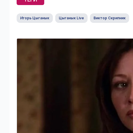
Игорь Цыганык
Цыганык Live
Виктор Скрипник