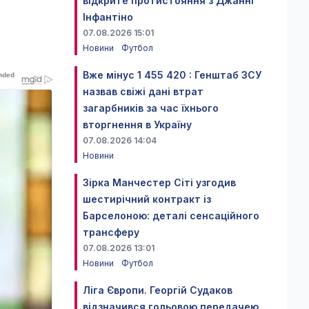
відкрите протистояння з Джанні
Інфантіно
07.08.2026 15:01
Новини
Футбол
Вже мінус 1 455 420 : Генштаб ЗСУ
назвав свіжі дані втрат
загарбників за час їхнього
вторгнення в Україну
07.08.2026 14:04
Новини
Зірка Манчестер Сіті узгодив
шестирічний контракт із
Барселоною: деталі сенсаційного
трансферу
07.08.2026 13:01
Новини
Футбол
Ліга Європи. Георгій Судаков
відзначився гольовою передачею