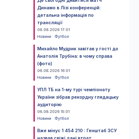
Де сьогодні дивитися матч
Динамо в Лізі конференцій:
детальна інформація по
трансляції
06.08.2026 17:01
Новини
Футбол
Михайло Мудрик завітав у гості до
Анатолія Трубіна: в чому справа
(фото)
06.08.2026 16:01
Новини
Футбол
УПЛ ТБ на 1-му турі чемпіонату
України зібрав рекордну глядацьку
аудиторію
06.08.2026 15:01
Новини
Футбол
Вже мінус 1 454 210 : Генштаб ЗСУ
назвав свіжі дані втрат