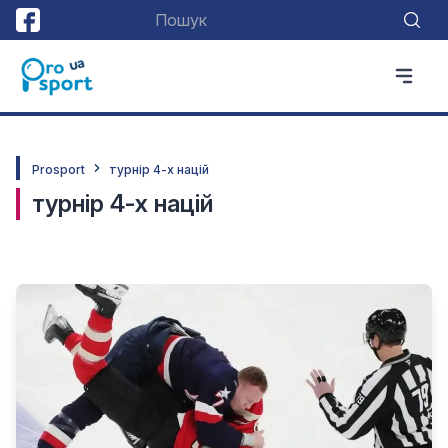
Prosport
турнір 4-х націй
турнір 4-х націй