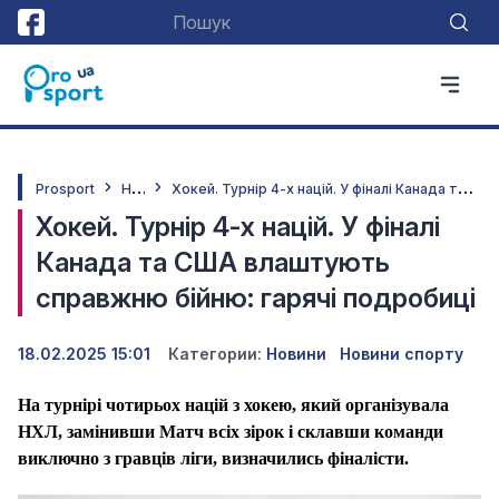
Н
овини
Х
окей. Турнір 4-х націй. У фіналі Канада та США влаштують справжню бійню: гарячі подробиці
Prosport
Хокей. Турнір 4-х націй. У фіналі
Канада та США влаштують
справжню бійню: гарячі подробиці
18.02.2025 15:01
Категории:
Новини
Новини спорту
На турнірі чотирьох націй з хокею, який організувала
НХЛ, замінивши Матч всіх зірок і склавши команди
виключно з гравців ліги, визначились фіналісти.