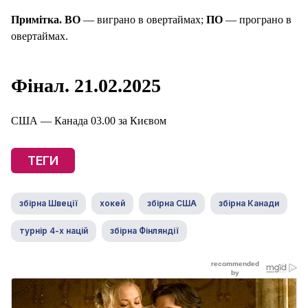
Примітка. ВО
— виграно в овертаймах;
ПО
— програно в
овертаймах.
Фінал. 21.02.2025
США — Канада 03.00 за Києвом
ТЕГИ
збірна Швеції
хокей
збірна США
збірна Канади
турнір 4-х націй
збірна Фінляндії