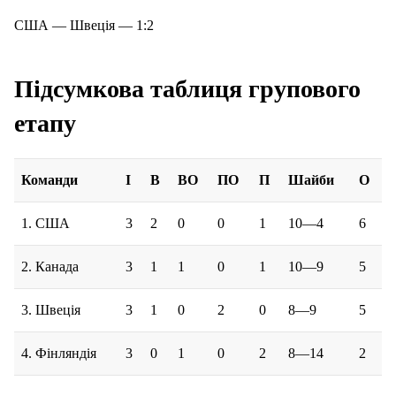
США — Швеція — 1:2
Підсумкова таблиця групового
етапу
Команди
І
В
ВО
ПО
П
Шайби
О
1. США
3
2
0
0
1
10—4
6
2. Канада
3
1
1
0
1
10—9
5
3. Швеція
3
1
0
2
0
8—9
5
4. Фінляндія
3
0
1
0
2
8—14
2