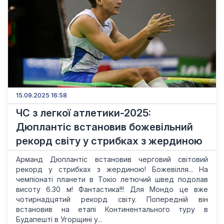
15.09.2025 16:58
ЧС з легкої атлетики-2025:
Дюплантіс встановив божевільний
рекорд світу у стрибках з жердиною
Арманд Дюплантіс встановив черговий світовий
рекорд у стрибках з жердиною! Божевілля... На
чемпіонаті планети в Токіо летючий швед подолав
висоту 6.30 м! Фантастика!!! Для Мондо це вже
чотирнадцятий рекорд світу. Попередній він
встановив на етапі Континентального туру в
Будапешті в Угорщині у...