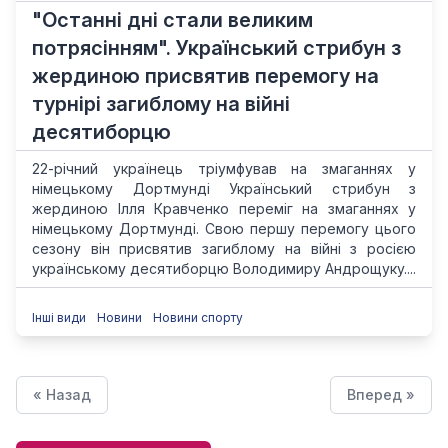
"Останні дні стали великим
потрясінням". Український стрибун з
жердиною присвятив перемогу на
турнірі загиблому на війні
десятиборцю
22-річний українець тріумфував на змаганнях у
німецькому Дортмунді Український стрибун з
жердиною Ілля Кравченко переміг на змаганнях у
німецькому Дортмунді. Свою першу перемогу цього
сезону він присвятив загиблому на війні з росією
українському десятиборцю Володимиру Андрощуку....
Інші види
Новини
Новини спорту
« Назад
Вперед »