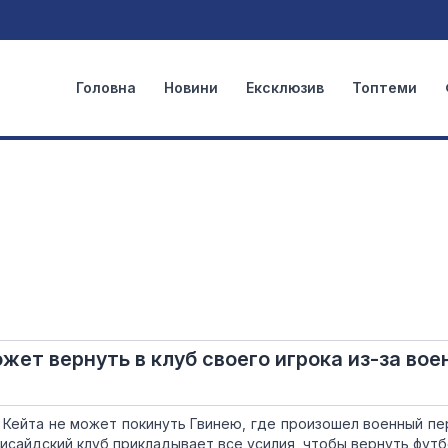
Головна
Новини
Ексклюзив
Топтеми
жет вернуть в клуб своего игрока из-за вое
 Кейта не может покинуть Гвинею, где произошел военный пе
исайдский клуб прикладывает все усилия, чтобы вернуть футб