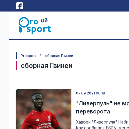
Prosport
сборная Гвинеи
сборная Гвинеи
07.09.2021 06:18
"Ливерпуль" не мо
переворота
Хавбек "Ливерпуля" Наби
Как сообщает ESPN, мерс