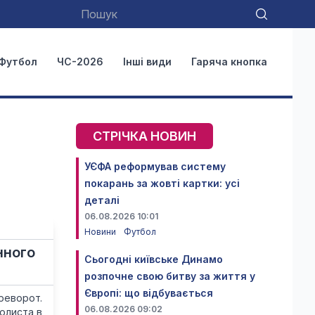
Футбол
ЧС-2026
Інші види
Гаряча кнопка
СТРІЧКА НОВИН
УЄФА реформував систему
покарань за жовті картки: усі
деталі
06.08.2026 10:01
Новини
Футбол
нного
Сьогодні київське Динамо
розпочне свою битву за життя у
Європі: що відбувається
реворот.
06.08.2026 09:02
олиста в