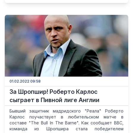
01.02.2022 09:58
За Шропшир! Роберто Карлос
сыграет в Пивной лиге Англии
Бывший защитник мадридского "Реала" Роберто
Карлос поучаствует в любительском матче в
составе "The Bull In The Barne". Как сообщает BBC,
команда из Шропшира стала победителем