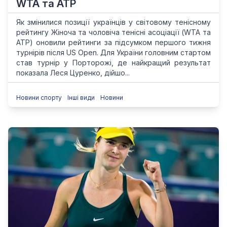
WTA та ATP
Як змінилися позиції українців у світовому тенісному
рейтингу Жіноча та чоловіча тенісні асоціації (WTA та
ATP) оновили рейтинги за підсумком першого тижня
турнірів після US Open. Для України головним стартом
став турнір у Порторожі, де найкращий результат
показала Леся Цуренко, дійшо...
Новини спорту
Інші види
Новини