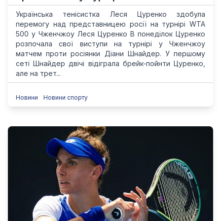
Українська тенісистка Леся Цуренко здобула
перемогу над представницею росії на турнірі WTA
500 у Чженчжоу Леся Цуренко В понеділок Цуренко
розпочала свої виступи на турнірі у Чженчжоу
матчем проти росіянки Діани Шнайдер. У першому
сеті Шнайдер двічі відіграла брейк-пойнти Цуренко,
але на трет...
Новини
Новини спорту