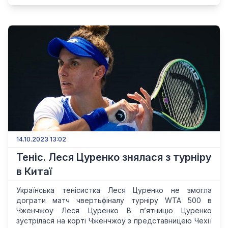
14.10.2023 13:02
Теніс. Леся Цуренко знялася з турніру
в Китаї
Українська тенісистка Леся Цуренко не змогла
дограти матч чвертьфіналу турніру WTA 500 в
Чженчжоу Леся Цуренко В п’ятницю Цуренко
зустрілася на корті Чженчжоу з представницею Чехії