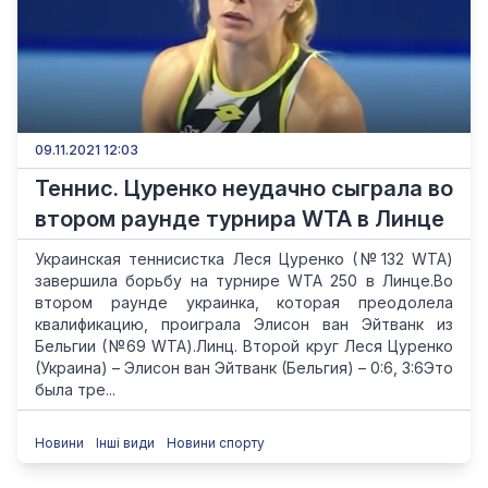
09.11.2021 12:03
Теннис. Цуренко неудачно сыграла во
втором раунде турнира WTA в Линце
Украинская теннисистка Леся Цуренко (№132 WTA)
завершила борьбу на турнире WTA 250 в Линце.Во
втором раунде украинка, которая преодолела
квалификацию, проиграла Элисон ван Эйтванк из
Бельгии (№69 WTA).Линц. Второй круг Леся Цуренко
(Украина) – Элисон ван Эйтванк (Бельгия) – 0:6, 3:6Это
была тре...
Новини
Інші види
Новини спорту