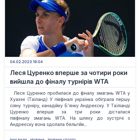
04.02.2023 19:04
Леся Цуренко вперше за чотири роки
вийшла до фіналу турнірів WTA
Леся Цуренко пробилася до фіналу змагань WTA у
Хуахіні (Таїланд) У півфіналі українка обіграла першу
сіяну турніру, канадійку Б'янку Андреєску. У Таїліанді
Цуренко вперше за три роки дісталася
півфіналу змагань WTA. На шляху до зустрічі з
Андреєску вона здолала бельгійк...
Інші види
Новини
Новини спорту