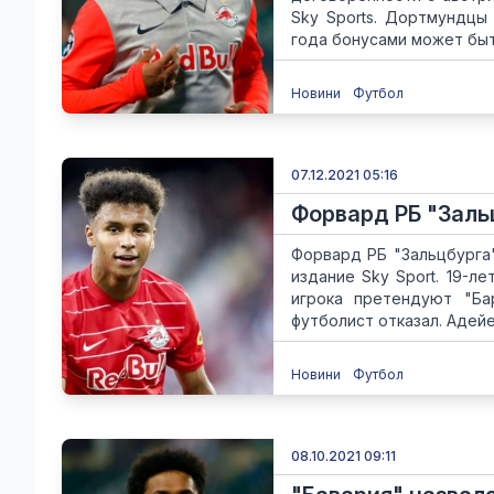
Sky Sports. Дортмундцы
года бонусами может быт
Новини
Футбол
07.12.2021 05:16
Форвард РБ "Зальц
Форвард РБ "Зальцбурга
издание Sky Sport. 19-л
игрока претендуют "Ба
футболист отказал. Адейе
Новини
Футбол
08.10.2021 09:11