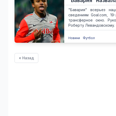
"Бавария" назвал
"Бавария" всерьез на
сведениям Goal.com, 19
трансферное окно. Рук
Роберту Левандовскому. О
Новини
Футбол
« Назад