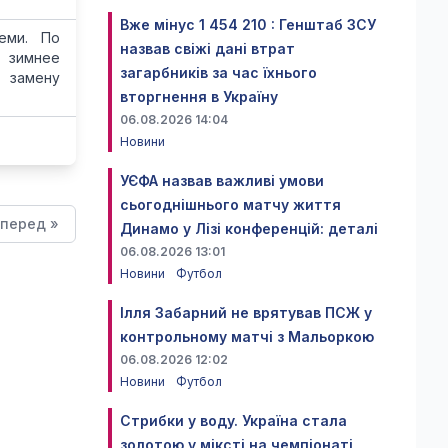
Вже мінус 1 454 210 : Генштаб ЗСУ
еми. По
назвав свіжі дані втрат
а зимнее
загарбників за час їхнього
 замену
вторгнення в Україну
06.08.2026 14:04
Новини
УЄФА назвав важливі умови
сьогоднішнього матчу життя
перед »
Динамо у Лізі конференцій: деталі
06.08.2026 13:01
Новини
Футбол
Ілля Забарний не врятував ПСЖ у
контрольному матчі з Мальоркою
06.08.2026 12:02
Новини
Футбол
Стрибки у воду. Україна стала
золотою у міксті на чемпіонаті