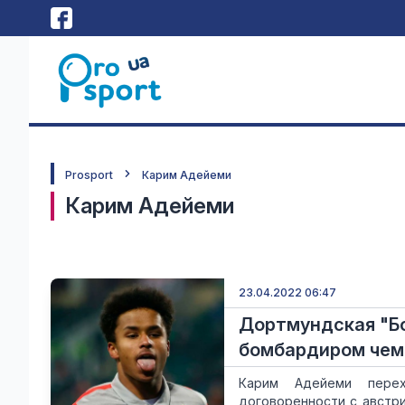
Prosport
Карим Адейеми
Карим Адейеми
23.04.2022 06:47
Дортмундская "Бо
бомбардиром чем
Карим Адейеми пере
договоренности с австри