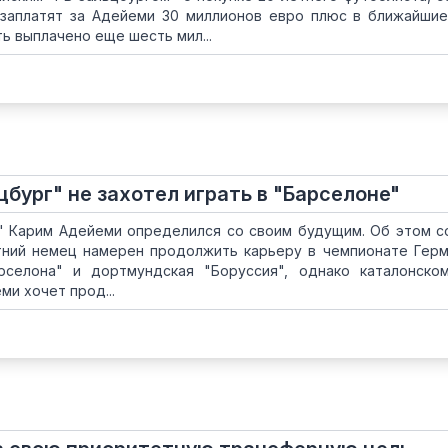
 заплатят за Адейеми 30 миллионов евро плюс в ближайши
ь выплачено еще шесть мил...
бург" не захотел играть в "Барселоне"
" Карим Адейеми определился со своим будущим. Об этом 
етний немец намерен продолжить карьеру в чемпионате Герм
рселона" и дортмундская "Боруссия", однако каталонско
ми хочет прод...