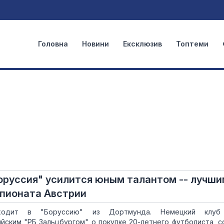
Головна
Новини
Ексклюзив
Топтеми
руссия" усилится юным талантом -- лучши
пионата Австрии
ходит в "Боруссию" из Дортмунда. Немецкий клуб
йским "РБ Зальцбургом" о покупке 20-летнего футболиста, 