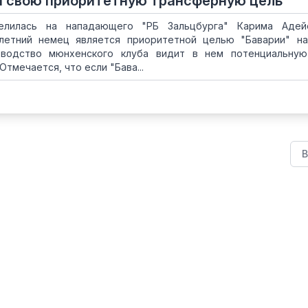
а свою приоритетную трансферную цель
целилась на нападающего "РБ Зальцбурга" Карима Адей
-летний немец является приоритетной целью "Баварии" н
оводство мюнхенского клуба видит в нем потенциальную
тмечается, что если "Бава...
В