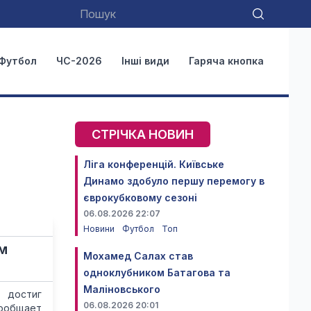
Футбол
ЧС-2026
Інші види
Гаряча кнопка
СТРІЧКА НОВИН
Ліга конференцій. Київське
Динамо здобуло першу перемогу в
єврокубковому сезоні
06.08.2026 22:07
Новини
Футбол
Топ
м
Мохамед Салах став
одноклубником Батагова та
Маліновського
 достиг
06.08.2026 20:01
сообщает