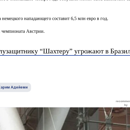
а немецкого нападающего составит 6,5 млн евро в год.
х чемпионата Австрии.
полузащитнику “Шахтеру” угрожают в Брази
Карим Адейеми