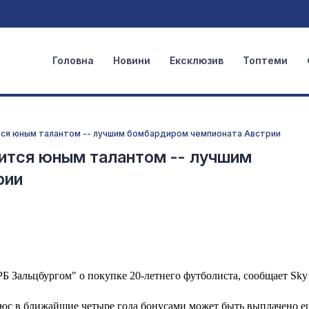
Головна
Новини
Ексклюзив
Топтеми
тся юным талантом -- лучшим бомбардиром чемпионата Австрии
ится юным талантом -- лучшим
рии
 Зальцбургом" о покупке 20-летнего футболиста, сообщает Sky 
юс в ближайшие четыре года бонусами может быть выплачено е