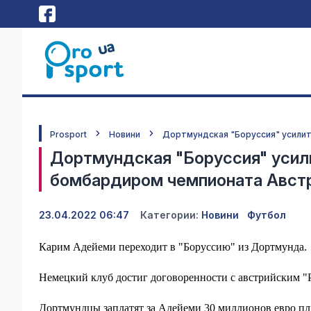
Prosport
Новини
Дортмундская "Боруссия" усили
Дортмундская "Боруссия" усил
бомбардиром чемпионата Авст
23.04.2022 06:47
Категории:
Новини
Футбол
Карим Адейеми переходит в "Боруссию" из Дортмунда.
Немецкий клуб достиг договоренности с австрийским "РБ
Дортмундцы заплатят за Адейеми 30 миллионов евро пл