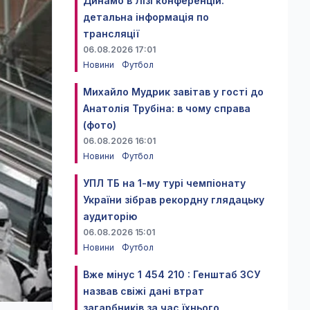
Динамо в Лізі конференцій:
детальна інформація по
трансляції
06.08.2026 17:01
Новини
Футбол
Михайло Мудрик завітав у гості до
Анатолія Трубіна: в чому справа
(фото)
06.08.2026 16:01
Новини
Футбол
УПЛ ТБ на 1-му турі чемпіонату
України зібрав рекордну глядацьку
аудиторію
06.08.2026 15:01
Новини
Футбол
Вже мінус 1 454 210 : Генштаб ЗСУ
назвав свіжі дані втрат
загарбників за час їхнього