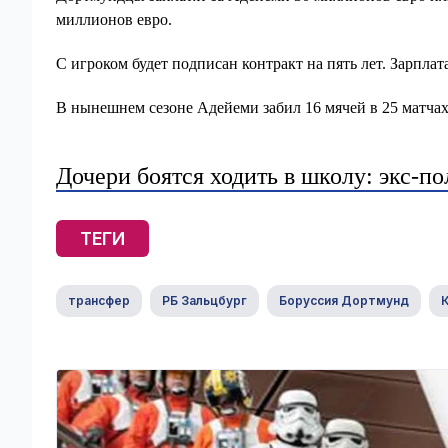
миллионов евро.
С игроком будет подписан контракт на пять лет. Зарплат
В нынешнем сезоне Адейеми забил 16 мячей в 25 матча
Дочери боятся ходить в школу: экс-
ТЕГИ
трансфер
РБ Зальцбург
Боруссия Дортмунд