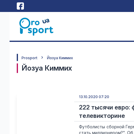
Prosport
Йозуа Киммих
Йозуа Киммих
13.10.2020 07:20
222 тысячи евро:
телевикторине
Футболисты сборной Герм
стать миллионером?". Об