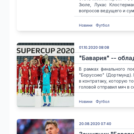
Зюле, Лукас Клостерма
вопросов ведущего и сумм
Новини
Футбол
01.10.2020 08:08
"Бавария" -- обл
В рамках финального по
"Боруссию" (Дортмунд). 
в контратаку, которую т
головой отправил мяч в се
Новини
Футбол
20.08.2020 07:40