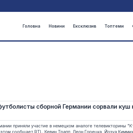
Головна
Новини
Ексклюзив
Топтеми
 футболисты сборной Германии сорвали куш 
ании приняли участие в немецком аналоге телевикторины "К
 этом сообщает RTL. Кевин Трапп, Леон Горецка, Йозуа Киммих