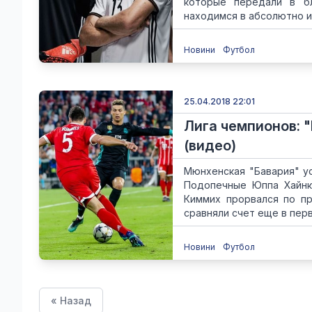
которые передали в бл
находимся в абсолютно и
Новини
Футбол
25.04.2018 22:01
Лига чемпионов: 
(видео)
Мюнхенская "Бавария" ус
Подопечные Юппа Хайнке
Киммих прорвался по пр
сравняли счет еще в перв
Новини
Футбол
« Назад