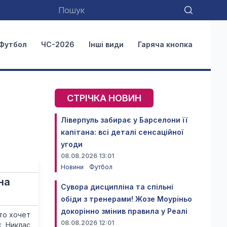
Футбол
ЧС-2026
Інші види
Гаряча кнопка
СТРІЧКА НОВИН
Ліверпуль забирає у Барселони її
капітана: всі деталі сенсаційної
угоди
08.08.2026 13:01
Новини
Футбол
на
Сувора дисципліна та спільні
обіди з тренерами! Жозе Моуріньо
докорінно змінив правила у Реалі
то хочет
08.08.2026 12:01
, Никлас