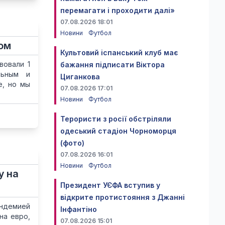
перемагати і проходити далі»
07.08.2026 18:01
Новини
Футбол
сом
Культовий іспанський клуб має
вовали 1
бажання підписати Віктора
льным и
Циганкова
е, но мы
07.08.2026 17:01
Новини
Футбол
Терористи з росії обстріляли
одеський стадіон Чорноморця
(фото)
07.08.2026 16:01
Новини
Футбол
у на
Президент УЄФА вступив у
відкрите протистояння з Джанні
андемией
Інфантіно
на евро,
07.08.2026 15:01