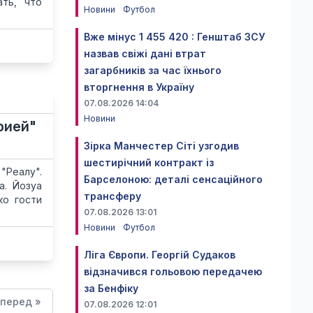
ать, что
Новини
Футбол
Вже мінус 1 455 420 : Генштаб ЗСУ
назвав свіжі дані втрат
загарбників за час їхнього
вторгнення в Україну
07.08.2026 14:04
Новини
рией"
Зірка Манчестер Сіті узгодив
шестирічний контракт із
"Реалу".
Барселоною: деталі сенсаційного
а. Йозуа
трансферу
ко гости
07.08.2026 13:01
Новини
Футбол
Ліга Європи. Георгій Судаков
відзначився гольовою передачею
за Бенфіку
перед »
07.08.2026 12:01