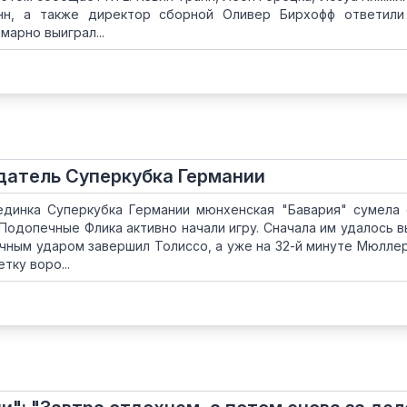
нн, а также директор сборной Оливер Бирхофф ответили
арно выиграл...
адатель Суперкубка Германии
единка Суперкубка Германии мюнхенская "Бавария" сумела
Подопечные Флика активно начали игру. Сначала им удалось 
очным ударом завершил Толиссо, а уже на 32-й минуте Мюлле
тку воро...