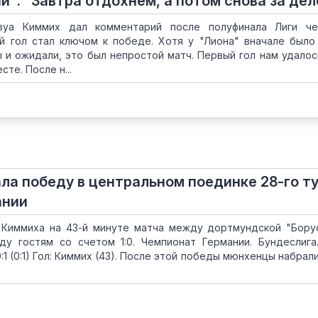
и": "Завтра отдохнем, а потом снова за дел
зуа Киммих дал комментарий после полуфинала Лиги че
ый гол стал ключом к победе. Хотя у "Лиона" вначале было
 и ожидали, это был непростой матч. Первый гол нам удалос
те. После н...
ла победу в центральном поединке 28-го т
ании
 Киммиха на 43-й минуте матча между дортмундской "Бору
ду гостям со счетом 1:0. Чемпионат Германии. Бундеслига
0:1 (0:1) Гол: Киммих (43). После этой победы мюнхенцы набрал