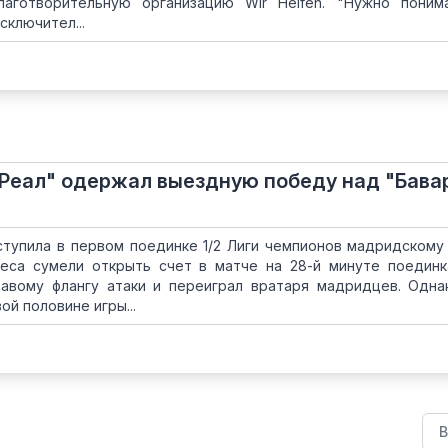
аготворительную организацию Wir Helfen. "Нужно поним
сключител...
"Реал" одержал выездную победу над "Бава
тупила в первом поединке 1/2 Лиги чемпионов мадридскому 
са сумели открыть счет в матче на 28-й минуте поединк
авому флангу атаки и переиграл вратаря мадридцев. Одна
ой половине игры...
В