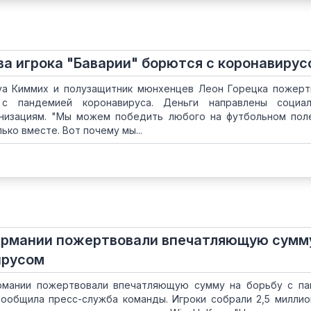
Два игрока "Баварии" борются с коронавиру
уа Киммих и полузащитник мюнхенцев Леон Горецка пожерт
с пандемией коронавируса. Деньги направлены социа
низациям. "Мы можем победить любого на футбольном пол
ко вместе. Вот почему мы...
Германии пожертвовали впечатляющую сумм
ирусом
рмании пожертвовали впечатляющую сумму на борьбу с п
сообщила пресс-служба команды. Игроки собрали 2,5 миллио