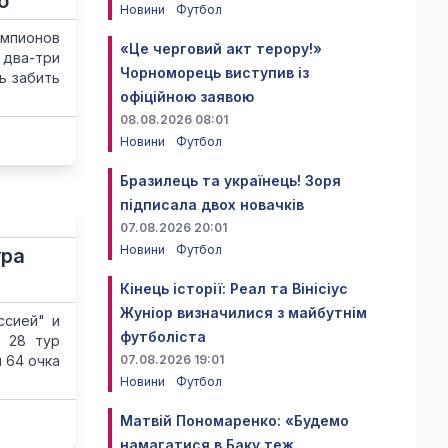
о"
Новини
Футбол
мпионов
«Це черговий акт терору!»
 два-три
Чорноморець виступив із
ь забить
офіційною заявою
08.08.2026 08:01
Новини
Футбол
Бразилець та українець! Зоря
підписала двох новачків
07.08.2026 20:01
Новини
Футбол
ура
Кінець історії: Реал та Вінісіус
Жуніор визначилися з майбутнім
ссией" и
футболіста
. 28 тур
и 64 очка
07.08.2026 19:01
Новини
Футбол
Матвій Пономаренко: «Будемо
намагатися в Баку теж