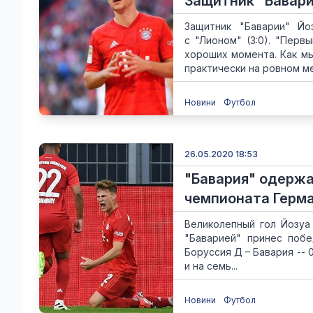
Защитник "Бавари
Защитник "Баварии" Йо
с "Лионом" (3:0). "Перв
хороших момента. Как мы
практически на ровном мес
Новини
Футбол
26.05.2020 18:53
"Бавария" одержа
чемпионата Герм
Великолепный гол Йозуа
"Баварией" принес побе
Боруссия Д – Бавария -- 
и на семь...
Новини
Футбол