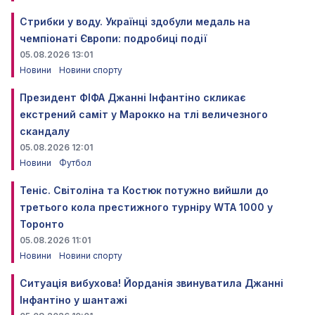
Стрибки у воду. Українці здобули медаль на
чемпіонаті Європи: подробиці події
05.08.2026 13:01
Новини
Новини спорту
Президент ФІФА Джанні Інфантіно скликає
екстрений саміт у Марокко на тлі величезного
скандалу
05.08.2026 12:01
Новини
Футбол
Теніс. Світоліна та Костюк потужно вийшли до
третього кола престижного турніру WTA 1000 у
Торонто
05.08.2026 11:01
Новини
Новини спорту
Ситуація вибухова! Йорданія звинуватила Джанні
Інфантіно у шантажі