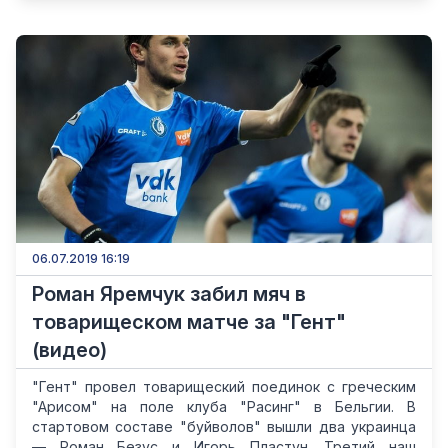
06.07.2019 16:19
Роман Яремчук забил мяч в
товарищеском матче за "Гент"
(видео)
"Гент" провел товарищеский поединок с греческим
"Арисом" на поле клуба "Расинг" в Бельгии. В
стартовом составе "буйволов" вышли два украинца
— Роман Безус и Игорь Пластун. Третий наш