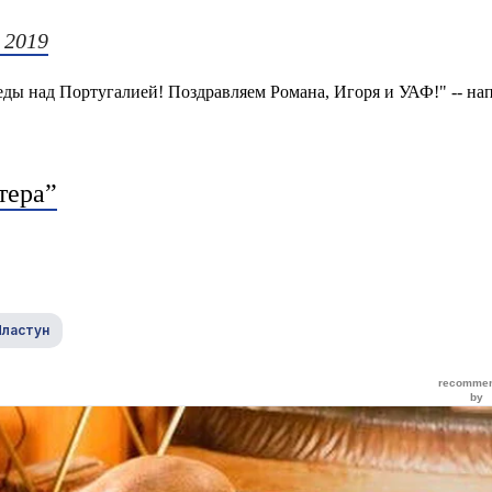
e 2019
еды над Португалией! Поздравляем Романа, Игоря и УАФ!" -- на
тера”
Пластун