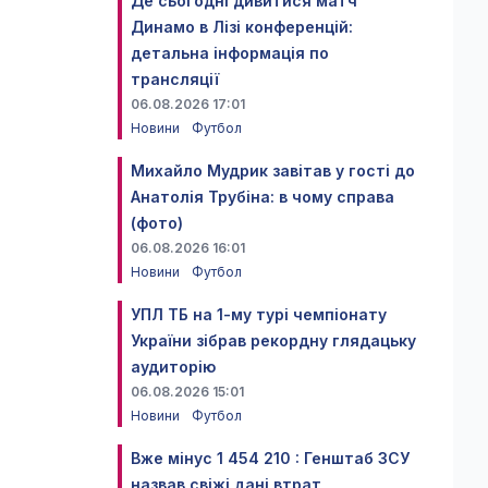
Де сьогодні дивитися матч
Динамо в Лізі конференцій:
детальна інформація по
трансляції
06.08.2026 17:01
Новини
Футбол
Михайло Мудрик завітав у гості до
Анатолія Трубіна: в чому справа
(фото)
06.08.2026 16:01
Новини
Футбол
УПЛ ТБ на 1-му турі чемпіонату
України зібрав рекордну глядацьку
аудиторію
06.08.2026 15:01
Новини
Футбол
Вже мінус 1 454 210 : Генштаб ЗСУ
назвав свіжі дані втрат