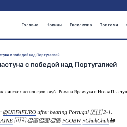
Головна
Новини
Ексклюзив
Топтеми
стуна с победой над Португалией
ластуна с победой над Португалией
украинских легионеров клуба Романа Яремчука и Игоря Пластун
or
@UEFAEURO
after beating Portugal 🇵🇹 2-1.
AINE
🇺🇦 👏🏼👏🏼👏🏼
#COBW
#ChukChuk
🚂