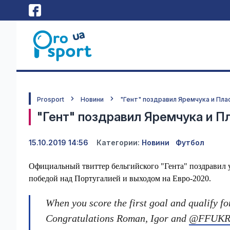
Prosport
Новини
"Гент" поздравил Яремчука и Пла
"Гент" поздравил Яремчука и П
15.10.2019 14:56
Категории:
Новини
Футбол
Официальный твиттер бельгийского "Гента" поздравил 
победой над Португалией и выходом на Евро-2020.
When you score the first goal and qualify f
Congratulations Roman, Igor and
@FFUKR