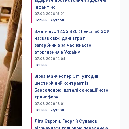
відкрите протистояння з Джанні
Інфантіно
07.08.2026 15:01
Новини
Футбол
Вже мінус 1 455 420 : Генштаб ЗСУ
назвав свіжі дані втрат
загарбників за час їхнього
вторгнення в Україну
07.08.2026 14:04
Новини
Зірка Манчестер Сіті узгодив
шестирічний контракт із
Барселоною: деталі сенсаційного
трансферу
07.08.2026 13:01
Новини
Футбол
Ліга Європи. Георгій Судаков
відзначився гольовою передачею