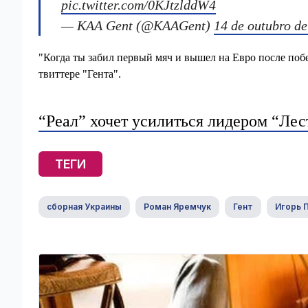
pic.twitter.com/0KJtzlddW4
— KAA Gent (@KAAGent)
14 de outubro d
"Когда ты забил первый мяч и вышел на Евро после поб
твиттере "Гента".
“Реал” хочет усилиться лидером “Лес
ТЕГИ
сборная Украины
Роман Яремчук
Гент
Игорь 