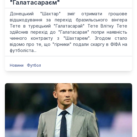
"Галатасараєм"
Донецький "Шахтар" зміг отримати грошове
відшкодування за перехід бразильського вінгера
Тете в турецький "Галатасарай" Тете Влітку Тете
здійснив перехід до "Галатасарая" попри наявність
чинного контракту з "Шахтарем". Згодом стало
відомо про те, що "гірники" подали скаргу в ФІФА на
футболіста...
Новини
Футбол