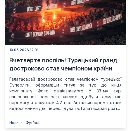
10.05.2026 12:01
Вчетверте поспіль! Турецький гранд
достроково став чемпіоном країни
Галатасарай достроково став чемпіоном турецької
Суперліги, оформивши титул за тур до кінця
чемпіонату Фото galatasaray.org У 33-му турі
національної першості «леви» здобули домашню
перемогу з рахунком 4:2 над Антальяспором і стали
недосяжними для переслідувачів. Галатасарай розт...
Новини
Футбол