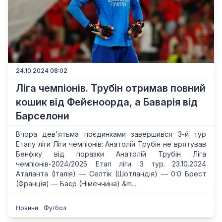
24.10.2024 08:02
Ліга чемпіонів. Трубін отримав повний
кошик від Фейєноорда, а Баварія від
Барселони
Вчора дев'ятьма поєдинками завершився 3-й тур
Етапу ліги Ліги чемпіонів: Анатолій Трубін не врятував
Бенфіку від поразки Анатолій Трубін Ліга
чемпіонів-2024/2025. Етап ліги. 3 тур. 23.10.2024
Аталанта (Італія) — Селтік (Шотландія) — 0:0 Брест
(Франція) — Баєр (Німеччина) &m...
Новини
Футбол