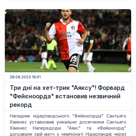
28.09.2023 19:01
Три дні на хет-трик "Аяксу"! Форвард
"Фейєноорда" встановив незвичний
рекорд
Нападник нідерландського "Фейєноорда" Сантьяго
Хіменес уставновив унікальне досягнення Сантьяго
Хіменес Напередодні "Аякс" та «Фейєноорд"
догравали свій матч у чемпіонаті Нідерландів через