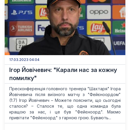
17.03.2023 04:04
Ігор Йовічевич: "Карали нас за кожну
помилку"
Пресконференція головного тренера "Шахтаря" Ігора
Йовічевича після виїзного матчу з "Фейєноордом"
(1:7) Ігор Йовічевич – Можете пояснити, що сьогодні
сталося? – Сталося те, що одна команда була
кращою за нас, і це був "Фейєноорд". Маємо
привітати "Фейєноорд" з гарною грою. Бувають...