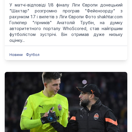
У матчі-відповіді 1/8 фіналу Ліги Європи донецький
"Шахтар" розгромно програв "Фейєноорду" з
рахунком 1:7 і вилетів з Ліги Європи Фото shakhtar.com
Голкіпер "гірників" Анатолій Трубін, на думку
авторитетного порталу WhoScored, став найгіршим
футболістом зустрічі. Він отримав дуже низьку
оцінку...
Новини
Футбол