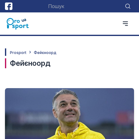
Prosport
Фейєноорд
Фейєноорд