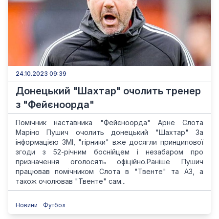
24.10.2023 09:39
Донецький "Шахтар" очолить тренер
з "Фейєноорда"
Помічник наставника "Фейєноорда" Арне Слота
Маріно Пушич очолить донецький "Шахтар" За
інформацією ЗМІ, "гірники" вже досягли принципової
згоди з 52-річним боснійцем і незабаром про
призначення оголосять офіційно.Раніше Пушич
працював помічником Слота в "Твенте" та АЗ, а
також очолював "Твенте" сам...
Новини
Футбол