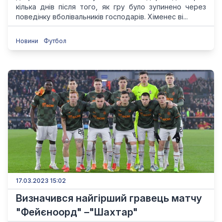
кілька днів після того, як гру було зупинено через
поведінку вболівальників господарів. Хіменес ві...
Новини
Футбол
17.03.2023 15:02
Визначився найгірший гравець матчу
"Фейєноорд" –"Шахтар"