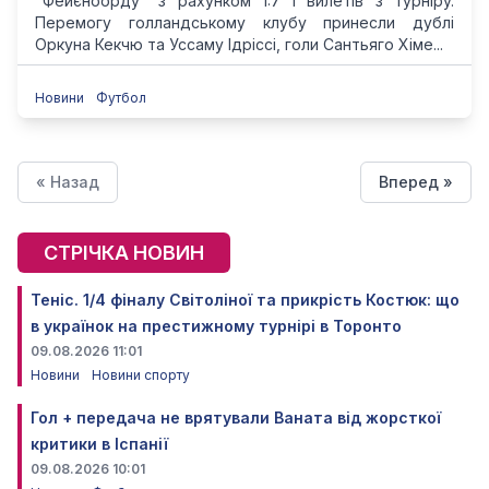
"Фейєноорду" з рахунком 1:7 і вилетів з турніру.
Перемогу голландському клубу принесли дублі
Оркуна Кекчю та Уссаму Ідріссі, голи Сантьяго Хіме...
Новини
Футбол
« Назад
Вперед »
СТРІЧКА НОВИН
Теніс. 1/4 фіналу Світоліної та прикрість Костюк: що
в українок на престижному турнірі в Торонто
09.08.2026 11:01
Новини
Новини спорту
Гол + передача не врятували Ваната від жорсткої
критики в Іспанії
09.08.2026 10:01