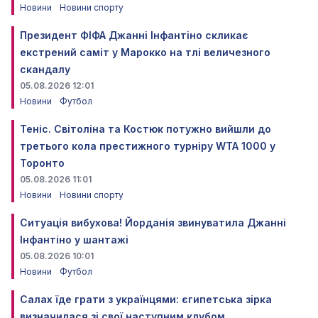
Новини
Новини спорту
Президент ФІФА Джанні Інфантіно скликає
екстрений саміт у Марокко на тлі величезного
скандалу
05.08.2026 12:01
Новини
Футбол
Теніс. Світоліна та Костюк потужно вийшли до
третього кола престижного турніру WTA 1000 у
Торонто
05.08.2026 11:01
Новини
Новини спорту
Ситуація вибухова! Йорданія звинуватила Джанні
Інфантіно у шантажі
05.08.2026 10:01
Новини
Футбол
Салах їде грати з українцями: єгипетська зірка
визначилася зі свої наступним клубом