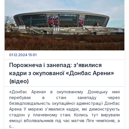
01.12.2024 15:01
Порожнеча і занепад: з'явилися
кадри з окупованої «Донбас Арени»
(відео)
«Донбас Арена» в окупованому Донецьку нині
перебуває в стані занепаду через
безвідповідальність окупаційної адміністрації Донбас
Арена У мережі з'явилися кадри, які демонструють
стадіон у плачевному стані. Колись тут вирували
емоції вболівальників під час матчів Ліги чемпіонів, а
с...