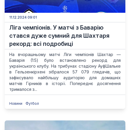
11.12.2024 09:01
Ліга чемпіонів. У матчі з Баварію
стався дуже сумний для Шахтаря
рекорд: всі подробиці
На вчорашньому матчі Ліги чемпіонів Шахтар —
Баварія (1:5) було встановлено рекорд для
українського клубу. На трибунах стадіону АуфШальке
в Гельзенкірхені зібралося 57 079 глядачів, що
зафіксувало найбільшу аудиторію для домашніх
матчів Гірників в історії. Попереднє досягнення
трималося з...
Новини
Футбол