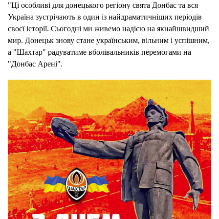
"Ці особливі для донецького регіону свята Донбас та вся
Україна зустрічають в один із найдраматичніших періодів
своєї історії. Сьогодні ми живемо надією на якнайшвидший
мир. Донецьк знову стане українським, вільним і успішним,
а "Шахтар" радуватиме вболівальників перемогами на
"Донбас Арені".