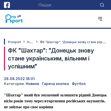
Н
овини
Ф
К "Шахтар": "Донецьк знову стане українським, вільним і успішним"
Prosport
ФК "Шахтар": "Донецьк знову
стане українським, вільним і
успішним"
28.08.2022 18:01
Категории:
Новини
Гаряча кнопка
Футбол
"Шахтар" який був змушений залишити рідний Донецьк
вісім років тому через вторгнення російських окупантів,
не забуває про своє коріння