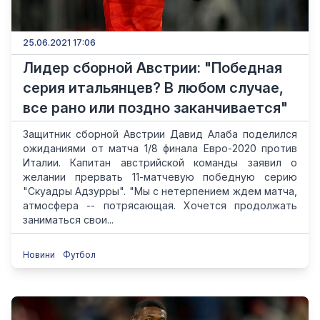
25.06.2021 17:06
Лидер сборной Австрии: "Победная
серия итальянцев? В любом случае,
все рано или поздно заканчивается"
Защитник сборной Австрии Давид Алаба поделился
ожиданиями от матча 1/8 финала Евро-2020 против
Италии. Капитан австрийской команды заявил о
желании прервать 11-матчевую победную серию
"Скуадры Адзурры". "Мы с нетерпением ждем матча,
атмосфера -- потрясающая. Хочется продолжать
заниматься свои...
Новини
Футбол