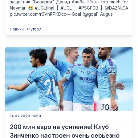
защитник "Баварии" Давид Алаба. It's all too much for
Neymar 😭#UCLfinal | #UCL | #PSGFCB | @DAZN_CA
pic.twitter.com/r6VhRPKDcc— Goal (@goal) Augus...
Новини
Футбол
14.07.2020 16:59
200 млн евро на усиление! Клуб
Зинченко настроен очень серьезно