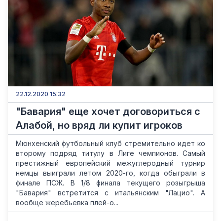
22.12.2020 15:32
"Бавария" еще хочет договориться с
Алабой, но вряд ли купит игроков
Мюнхенский футбольный клуб стремительно идет ко
второму подряд титулу в Лиге чемпионов. Самый
престижный европейский межуглеродный турнир
немцы выиграли летом 2020-го, когда обыграли в
финале ПСЖ. В 1/8 финала текущего розыгрыша
"Бавария" встретится с итальянским "Лацио". А
вообще жеребьевка плей-о...