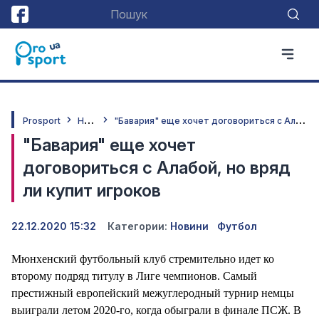
Н
овини
"
Бавария" еще хочет договориться с Алабой, но вряд ли купит игроков
Prosport
"Бавария" еще хочет
договориться с Алабой, но вряд
ли купит игроков
22.12.2020 15:32
Категории:
Новини
Футбол
Мюнхенский футбольный клуб стремительно идет ко
второму подряд титулу в Лиге чемпионов. Самый
престижный европейский межуглеродный турнир немцы
выиграли летом 2020-го, когда обыграли в финале ПСЖ. В