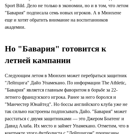
Sport Bild. Дело не только в экономии, но и в том, что летом
"Бавария" подписала семь новых игроков. А в Мюнхене
еще и хотят обратить внимание на воспитанников
академии.
Но "Бавария" готовится к
летней кампании
Следующим летом в Мюнхен может перебраться защитник
"Лейпцига" Дайо Упамекано. По информации The Athletic,
"Бавария" является главным фаворитом в борьбе за 22-
летнего французского игрока. Ранее за него боролся и
"Манчестер Юнайтед". Но боссы английского клуба уже не
так сильно настроены подписывать Дайо. "Бавария" может
расстаться с двумя защитниками — это Джером Боатенг и
Давид Алаба. Их место и займет Упамекано. Отметим, что в
контракте этого футболиста с "Лейпцигом" прописаны