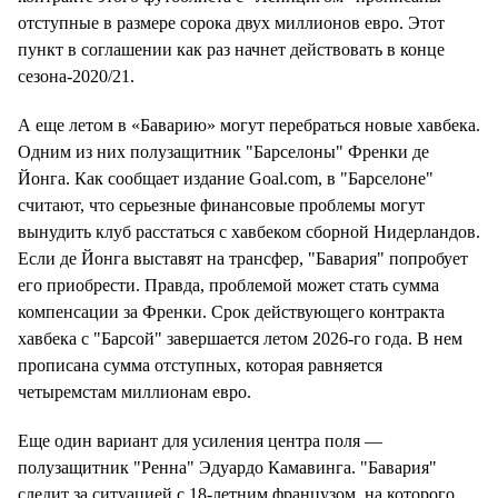
отступные в размере сорока двух миллионов евро. Этот
пункт в соглашении как раз начнет действовать в конце
сезона-2020/21.
А еще летом в «Баварию» могут перебраться новые хавбека.
Одним из них полузащитник "Барселоны" Френки де
Йонга. Как сообщает издание Goal.com, в "Барселоне"
считают, что серьезные финансовые проблемы могут
вынудить клуб расстаться с хавбеком сборной Нидерландов.
Если де Йонга выставят на трансфер, "Бавария" попробует
его приобрести. Правда, проблемой может стать сумма
компенсации за Френки. Срок действующего контракта
хавбека с "Барсой" завершается летом 2026-го года. В нем
прописана сумма отступных, которая равняется
четыремстам миллионам евро.
Еще один вариант для усиления центра поля —
полузащитник "Ренна" Эдуардо Камавинга. "Бавария"
следит за ситуацией с 18-летним французом, на которого