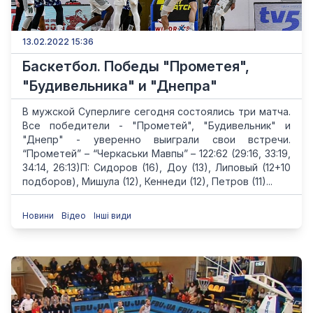
13.02.2022 15:36
Баскетбол. Победы "Прометея",
"Будивельника" и "Днепра"
В мужской Суперлиге сегодня состоялись три матча.
Все победители - "Прометей", "Будивельник" и
"Днепр" - уверенно выиграли свои встречи.
“Прометей” – “Черкаськи Мавпы” – 122:62 (29:16, 33:19,
34:14, 26:13)П: Сидоров (16), Доу (13), Липовый (12+10
подборов), Мишула (12), Кеннеди (12), Петров (11)...
Новини
Відео
Інші види