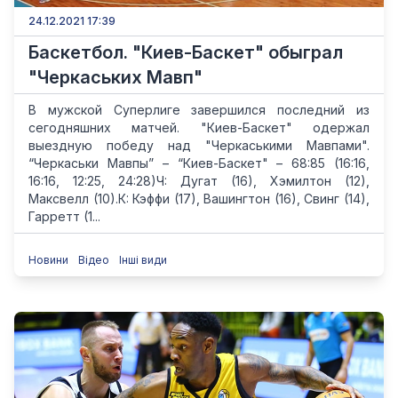
24.12.2021 17:39
Баскетбол. "Киев-Баскет" обыграл
"Черкаських Мавп"
В мужской Суперлиге завершился последний из
сегодняшних матчей. "Киев-Баскет" одержал
выездную победу над "Черкаськими Мавпами".
“Черкаськи Мавпы” – “Киев-Баскет" – 68:85 (16:16,
16:16, 12:25, 24:28)Ч: Дугат (16), Хэмилтон (12),
Максвелл (10).К: Кэффи (17), Вашингтон (16), Свинг (14),
Гарретт (1...
Новини
Відео
Інші види