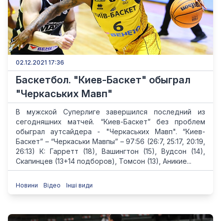
02.12.2021 17:36
Баскетбол. "Киев-Баскет" обыграл
"Черкаських Мавп"
В мужской Суперлиге завершился последний из
сегодняшних матчей. “Киев-Баскет” без проблем
обыграл аутсайдера - "Черкаських Мавп". “Киев-
Баскет” – “Черкаськи Мавпы” – 97:56 (26:7, 25:17, 20:19,
26:13) К: Гарретт (18), Вашингтон (15), Вудсон (14),
Скапинцев (13+14 подборов), Томсон (13), Аникие...
Новини
Відео
Інші види