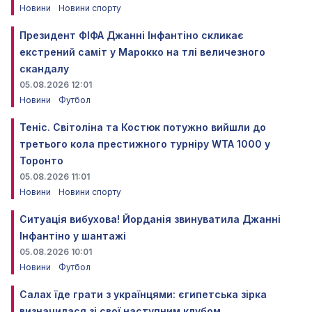
Новини
Новини спорту
Президент ФІФА Джанні Інфантіно скликає
екстрений саміт у Марокко на тлі величезного
скандалу
05.08.2026 12:01
Новини
Футбол
Теніс. Світоліна та Костюк потужно вийшли до
третього кола престижного турніру WTA 1000 у
Торонто
05.08.2026 11:01
Новини
Новини спорту
Ситуація вибухова! Йорданія звинуватила Джанні
Інфантіно у шантажі
05.08.2026 10:01
Новини
Футбол
Салах їде грати з українцями: єгипетська зірка
визначилася зі свої наступним клубом