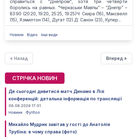
справиться с "Днепром", хотя три четверти
боролись на равных. “Черкаськи Мавпы” – “Днепр” –
83:90 (20:20, 19:20, 25:25, 19:25)Ч: Скира (16), Максвелл
(15), Хэмилтон (14), Дугат (12).Д: Санон (23), Купер...
Новини
Відео
Інші види
« Назад
Вперед »
СТРІЧКА НОВИН
Де сьогодні дивитися матч Динамо в Лізі
конференцій: детальна інформація по трансляції
06.08.2026 17:01
Новини
Футбол
Михайло Мудрик завітав у гості до Анатолія
Трубіна: в чому справа (фото)