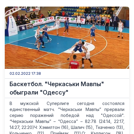
02.02.2022 17:38
Баскетбол. "Черкаськи Мавпы"
обыграли "Одессу"
В мужской Суперлиге сегодня состоялся
единственный матч. "Черкаськи Мавпы” прервали
серию поражений победой над "Одессой".
“Черкаськи Мавпы” – “Одесса” – 82:78 (24:14, 22:17,
14:27, 22:20)Ч: Хэмилтон (16), Шалич (15), Ткаченко (13),
Кольченко (12), Приймак (12).О: Кэллисон (18),