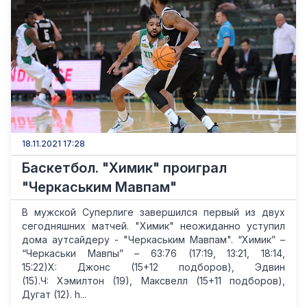
18.11.2021 17:28
Баскетбол. "Химик" проиграл
"Черкаським Мавпам"
В мужской Суперлиге завершился первый из двух
сегодняшних матчей. "Химик" неожиданно уступил
дома аутсайдеру - "Черкаським Мавпам". “Химик” –
“Черкаськи Мавпы” – 63:76 (17:19, 13:21, 18:14,
15:22)Х: Джонс (15+12 подборов), Эдвин
(15).Ч: Хэмилтон (19), Максвелл (15+11 подборов),
Дугат (12). h...