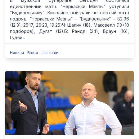
В мужской Суперлиге сегодня состоялся
единственный матч. "Черкаськи Мавпы" уступили
"Будивельнику". Киевляне выиграли четвёртый матч
подряд. “Черкаськи Мавпы” – “Будивельник” – 82:96
(12:31, 25:17, 26:23, 19:25)Ч: Шалич (18), Максвелл (13+10
подборов), Дугат (13).Б: Рэндл (24), Браун (16),
Гудви...
Новини
Відео
Інші види