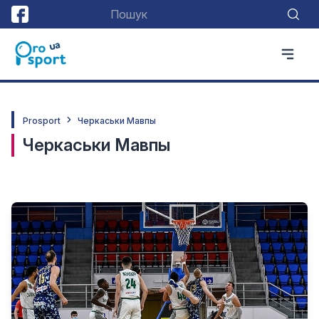
Prosport
Черкаськи Мавпы
Черкаськи Мавпы