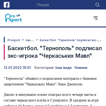
І
нші види
Б
аскетбол. "Тернополь" подписал экс-игрока "Черкаських Мавп"
Prosport
Баскетбол. "Тернополь" подписал
экс-игрока "Черкаських Мавп"
12.01.2022 15:51
Категории:
Інші види
Новини
"Тернополь" объявил о подписании контракта с бывшим
защитником "Черкаських Мавп” Лаки Джонсом.
Джонс в минувшем сезоне отыграл всего четыре матча в
составе черкасского клуба в Суперлиге. В среднем за игру
набирал 16,8 очка, делал 4,5 подбора и 1,5 передачи. 4