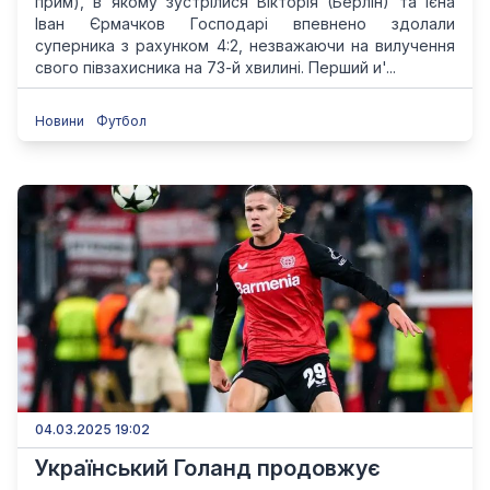
прим), в якому зустрілися Вікторія (Берлін) та Ієна
Іван Єрмачков Господарі впевнено здолали
суперника з рахунком 4:2, незважаючи на вилучення
свого півзахисника на 73-й хвилині. Перший и'...
Новини
Футбол
04.03.2025 19:02
Український Голанд продовжує