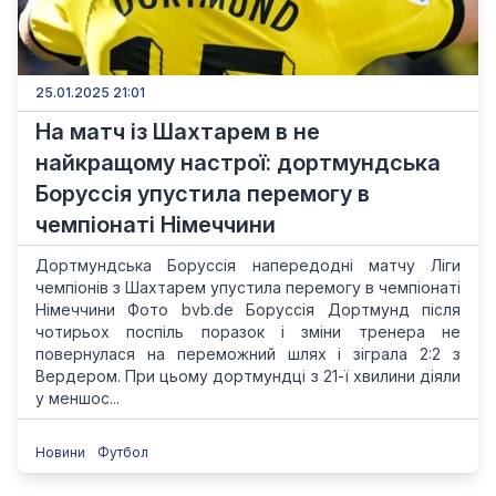
25.01.2025 21:01
На матч із Шахтарем в не
найкращому настрої: дортмундська
Боруссія упустила перемогу в
чемпіонаті Німеччини
Дортмундська Боруссія напередодні матчу Ліги
чемпіонів з Шахтарем упустила перемогу в чемпіонаті
Німеччини Фото bvb.de Боруссія Дортмунд після
чотирьох поспіль поразок і зміни тренера не
повернулася на переможний шлях і зіграла 2:2 з
Вердером. При цьому дортмундці з 21-ї хвилини діяли
у меншос...
Новини
Футбол