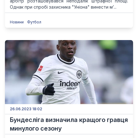
арбітр розташовувався неподалік штрафної площі.
Однак при спробі захисника "Уніона" винести м’...
Новини
Футбол
26.06.2023 18:02
Бундесліга визначила кращого гравця
минулого сезону