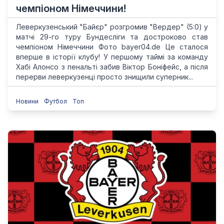
чемпіоном Німеччини!
Леверкузенський "Байєр" розгромив "Вердер" (5:0) у
матчі 29-го туру Бундесліги та достроково став
чемпіоном Німеччини Фото bayer04.de Це сталося
вперше в історії клубу! У першому таймі за команду
Хабі Алонсо з пенальті забив Віктор Боніфейс, а після
перерви леверкузенці просто знищили суперник...
Новини
Футбол
Топ