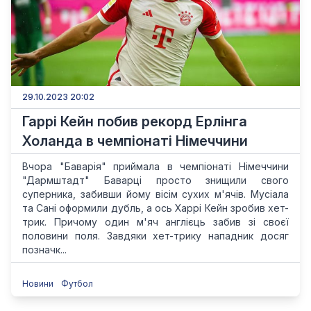
29.10.2023 20:02
Гаррі Кейн побив рекорд Ерлінга
Холанда в чемпіонаті Німеччини
Вчора "Баварія" приймала в чемпіонаті Німеччини
"Дармштадт" Баварці просто знищили свого
суперника, забивши йому вісім сухих м'ячів. Мусіала
та Сані оформили дубль, а ось Харрі Кейн зробив хет-
трик. Причому один м'яч англієць забив зі своєї
половини поля. Завдяки хет-трику нападник досяг
позначк...
Новини
Футбол