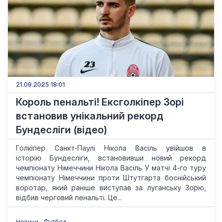
21.09.2025 18:01
Король пенальті! Ексголкіпер Зорі
встановив унікальний рекорд
Бундесліги (відео)
Голкіпер Санкт-Паулі Нікола Васіль увійшов в
історію Бундесліги, встановивши новий рекорд
чемпіонату Німеччини Нікола Васіль У матчі 4-го туру
чемпіонату Німеччини проти Штутгарта боснійський
воротар, який раніше виступав за луганську Зорю,
відбив черговий пенальті. Це...
Новини
Футбол