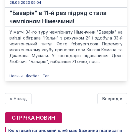
28.05.2023 09:04
"Баварія" в 11-й раз підряд стала
чемпіоном Німеччини!
У матчі 34-го туру чемпіонату Німеччини "Баварія" на
виїзді обіграла "Кельн" з рахунком 2:1 і здобула 33-й
чемпіонський титул Фото fcbayern.com Перемогу
мюнхенському клубу принесли голи Кінгслі Комана та
Джамала Мусіали. У господарів відзначився Деян
Любічич. "Баварія", набравши 71 очко, посі...
Новини
Футбол
Топ
« Назад
Вперед »
СТРІЧКА НОВИН
Культовий іспанський клуб має бажання підписати