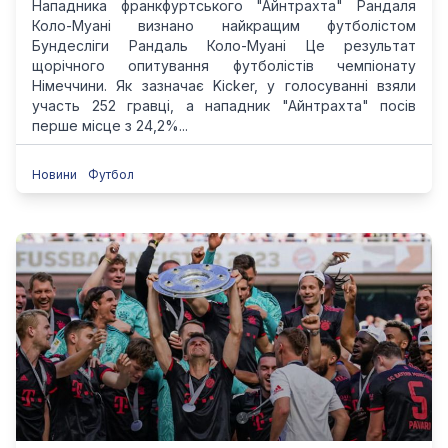
Нападника франкфуртського "Айнтрахта" Рандаля
Коло-Муані визнано найкращим футболістом
Бундесліги Рандаль Коло-Муані Це результат
щорічного опитування футболістів чемпіонату
Німеччини. Як зазначає Kicker, у голосуванні взяли
участь 252 гравці, а нападник "Айнтрахта" посів
перше місце з 24,2%...
Новини
Футбол