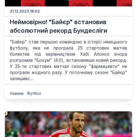
21.12.2023 18:02
Неймовірно! "Байєр" встановив
абсолютний рекорд Бундесліги
"Байєр" став першою командою в історії німецького
футболу, яка не програла 25 стартових матчів
Колектив під керівництвом Хабі Алонсо вчора
розгромив "Бохум" (4:0), встановивши новий рекорд.
У 25-ти стартових матчах сезону "фармацевти" не
програли жодного разу. У поточному сезоні "Байєр"
залишивс...
Новини
Футбол