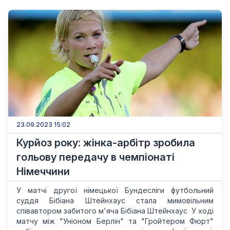
23.09.2023 15:02
Курйоз року: жінка-арбітр зробила
гольову передачу в чемпіонаті
Німеччини
У матчі другої німецької Бундесліги футбольний
суддя Бібіана Штейнхаус стала мимовільним
співавтором забитого м'яча Бібіана Штейнхаус У ході
матчу між "Уніоном Берлін" та "Гройтером Фюрт"