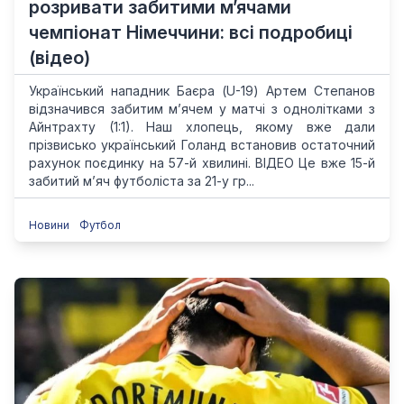
розривати забитими м’ячами
чемпіонат Німеччини: всі подробиці
(відео)
Український нападник Баєра (U-19) Артем Степанов
відзначився забитим м’ячем у матчі з однолітками з
Айнтрахту (1:1). Наш хлопець, якому вже дали
прізвисько український Голанд встановив остаточний
рахунок поєдинку на 57-й хвилині. ВІДЕО Це вже 15-й
забитий м’яч футболіста за 21-у гр...
Новини
Футбол