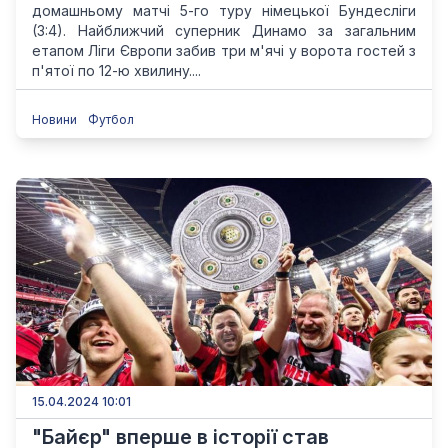
домашньому матчі 5-го туру німецької Бундесліги
(3:4). Найближчий суперник Динамо за загальним
етапом Ліги Європи забив три м'ячі у ворота гостей з
п'ятої по 12-ю хвилину....
Новини
Футбол
15.04.2024 10:01
"Байєр" вперше в історії став