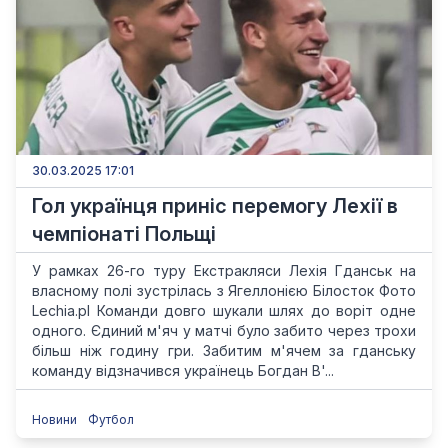
30.03.2025 17:01
Гол українця приніс перемогу Лехії в
чемпіонаті Польщі
У рамках 26-го туру Екстракляси Лехія Гданськ на
власному полі зустрілась з Ягеллонією Білосток Фото
Lechia.pl Команди довго шукали шлях до воріт одне
одного. Єдиний м'яч у матчі було забито через трохи
більш ніж годину гри. Забитим м'ячем за гданську
команду відзначився українець Богдан В'...
Новини
Футбол