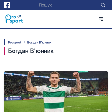
Prosport
Богдан В'юнник
Богдан В'юнник