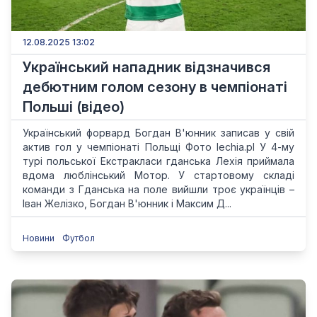
12.08.2025 13:02
Український нападник відзначився
дебютним голом сезону в чемпіонаті
Польші (відео)
Український форвард Богдан В'юнник записав у свій
актив гол у чемпіонаті Польщі Фото lechia.pl У 4-му
турі польської Екстракласи гданська Лехія приймала
вдома люблінський Мотор. У стартовому складі
команди з Гданська на поле вийшли троє українців –
Іван Желізко, Богдан В'юнник і Максим Д...
Новини
Футбол