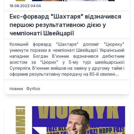
16.08.2022 04:04
Екс-форвард "Шахтаря" відзначився
першою результативною дією у
чемпіонаті Швейцарії
Колишній форвард "Шахтаря" допоміг "Цюриху"
уникнути поразки в чемпіонаті Швейцарії Український
нападник Богдан В'юнник відзначився дебютним
асистом за "Цюрих" у 5-му турі швейцарської
Суперліги. В'юнник вийшов на заміну у другому таймі і
оформив результативну передачу на 85-й хвилині....
Новини
Футбол