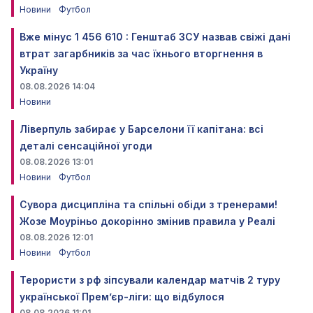
Новини
Футбол
Вже мінус 1 456 610 : Генштаб ЗСУ назвав свіжі дані
втрат загарбників за час їхнього вторгнення в
Україну
08.08.2026 14:04
Новини
Ліверпуль забирає у Барселони її капітана: всі
деталі сенсаційної угоди
08.08.2026 13:01
Новини
Футбол
Сувора дисципліна та спільні обіди з тренерами!
Жозе Моуріньо докорінно змінив правила у Реалі
08.08.2026 12:01
Новини
Футбол
Терористи з рф зіпсували календар матчів 2 туру
української Прем’єр-ліги: що відбулося
08.08.2026 11:01