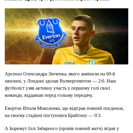
Арсенал Олександра Зінченка, якого замінили на 69-й
хвилині, у Лондоні здолав Вулвергемптон — 2:0. Наш
футболіст узяв активну участь у першому голі своєї
команди, віддавши перед гольову передачу.
Евертон Віталя Миколенко, що відіграв повний поєдинок,
на своєму стадіоні поступився Брайтону — 0:3.
А Борнмут Іллі Забарного (провів повний матч) зіграв у