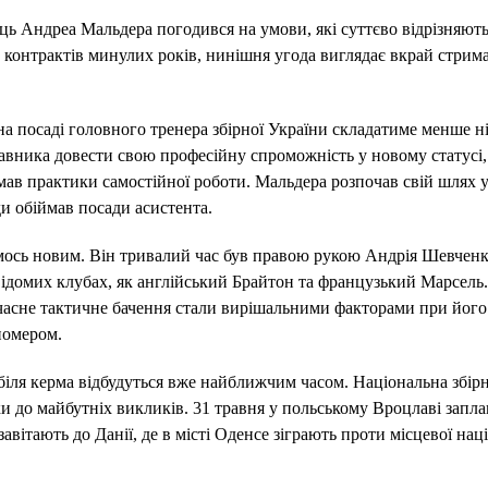
ець Андреа Мальдера погодився на умови, які суттєво відрізняють
 контрактів минулих років, нинішня угода виглядає вкрай стрим
 на посаді головного тренера збірної України складатиме менше н
ставника довести свою професійну спроможність у новому статусі
мав практики самостійної роботи. Мальдера розпочав свій шлях 
ди обіймав посади асистента.
имось новим. Він тривалий час був правою рукою Андрія Шевченка
 відомих клубах, як англійський Брайтон та французький Марсель
учасне тактичне бачення стали вирішальними факторами при його
номером.
біля керма відбудуться вже найближчим часом. Національна збір
ки до майбутніх викликів. 31 травня у польському Вроцлаві запл
авітають до Данії, де в місті Оденсе зіграють проти місцевої нац