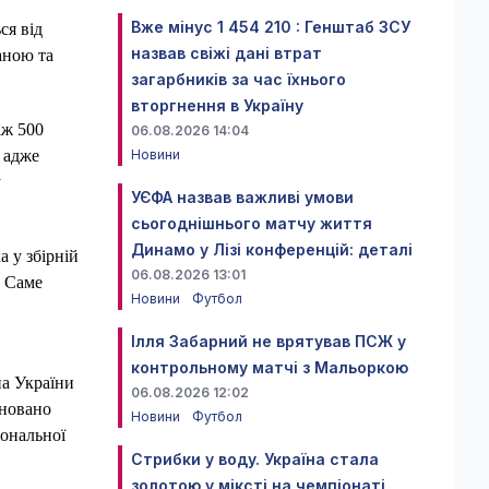
Вже мінус 1 454 210 : Генштаб ЗСУ
ся від
назвав свіжі дані втрат
аною та
загарбників за час їхнього
вторгнення в Україну
іж 500
06.08.2026 14:04
, адже
Новини
у
УЄФА назвав важливі умови
сьогоднішнього матчу життя
Динамо у Лізі конференцій: деталі
 у збірній
06.08.2026 13:01
. Саме
Новини
Футбол
Ілля Забарний не врятував ПСЖ у
контрольному матчі з Мальоркою
на України
06.08.2026 12:02
ановано
Новини
Футбол
іональної
Стрибки у воду. Україна стала
золотою у міксті на чемпіонаті