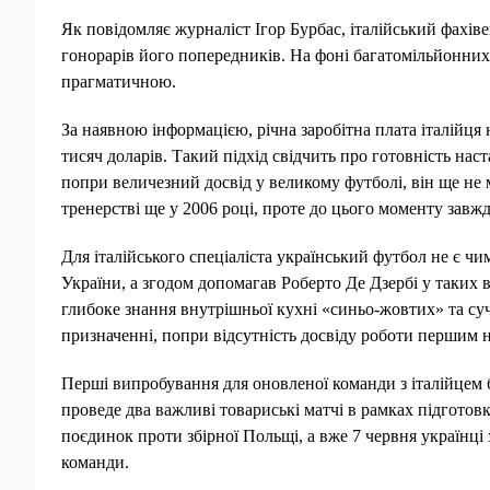
Як повідомляє журналіст Ігор Бурбас, італійський фахів
гонорарів його попередників. На фоні багатомільйонних
прагматичною.
За наявною інформацією, річна заробітна плата італійця
тисяч доларів. Такий підхід свідчить про готовність на
попри величезний досвід у великому футболі, він ще не 
тренерстві ще у 2006 році, проте до цього моменту завж
Для італійського спеціаліста український футбол не є ч
України, а згодом допомагав Роберто Де Дзербі у таких
глибоке знання внутрішньої кухні «синьо-жовтих» та с
призначенні, попри відсутність досвіду роботи першим 
Перші випробування для оновленої команди з італійцем 
проведе два важливі товариські матчі в рамках підготов
поєдинок проти збірної Польщі, а вже 7 червня українці з
команди.