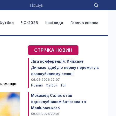
Футбол
ЧС-2026
Інші види
Гаряча кнопка
СТРІЧКА НОВИН
Ліга конференцій. Київське
Динамо здобуло першу перемогу в
єврокубковому сезоні
06.08.2026 22:07
ї команди
Новини
Футбол
Топ
Мохамед Салах став
одноклубником Батагова та
Маліновського
06.08.2026 20:01