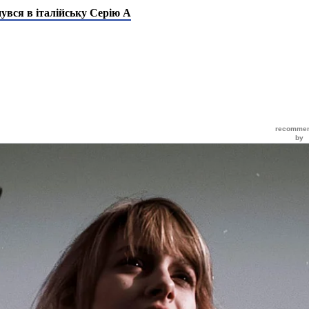
увся в італійську Серію А