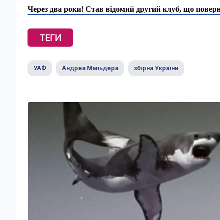
Через два роки! Став відомий другий клуб, що поверн
ТЕГИ
УАФ
Андреа Мальдера
збірна України