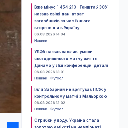
Вже мінус 1 454 210 : Генштаб ЗСУ
назвав свіжі дані втрат
загарбників за час їхнього
вторгнення в Україну
06.08.2026 14:04
Новини
УЄФА назвав важливі умови
сьогоднішнього матчу життя
Динамо у Лізі конференцій: деталі
06.08.2026 13:01
Новини
Футбол
Ілля Забарний не врятував ПСЖ у
контрольному матчі з Мальоркою
06.08.2026 12:02
Новини
Футбол
Стрибки у воду. Україна стала
золотою у міксті на чемпіонаті