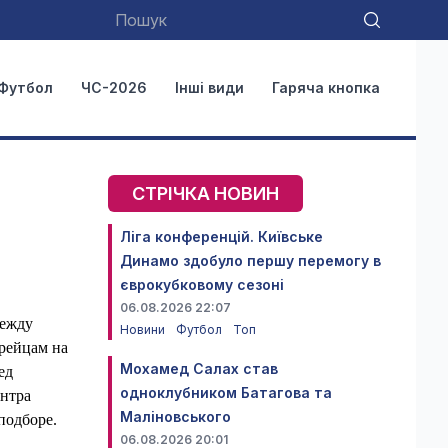
Футбол
ЧС-2026
Інші види
Гаряча кнопка
СТРІЧКА НОВИН
Ліга конференцій. Київське
Динамо здобуло першу перемогу в
єврокубковому сезоні
06.08.2026 22:07
между
Новини
Футбол
Топ
ирейцам на
Мохамед Салах став
ед
одноклубником Батагова та
ентра
Маліновського
подборе.
06.08.2026 20:01