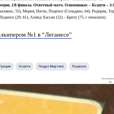
еции, 1/8 финала. Ответный матч.
Олимпиакос – Ксанти – 3:1 
алакис, 55), Мерия, Натхо, Поденсе (Сольдано, 64), Родерик, То
Поденсе (29, 61), Ахмед Хассан (52) – Бриту (75, с пенальти).
олкипером №1 в “Леганесе”
Греции
Ксанти
Педро Мартинс
Поденсе