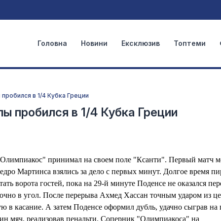
Головна
Новини
Ексклюзив
Топтеми
пробился в 1/4 Кубка Греции
ы пробился в 1/4 Кубка Греции
"Олимпиакос" принимал на своем поле "Ксанти". Первый матч 
дро Мартинса взялись за дело с первых минут. Долгое время п
ать ворота гостей, пока на 29-й минуте Поденсе не оказался пер
точно в угол. После перерыва Ахмед Хассан точным ударом из ц
в касание. А затем Поденсе оформил дубль, удачно сыграв на 
дин мяч, реализовав пенальти. Соперник "Олимпиакоса" на