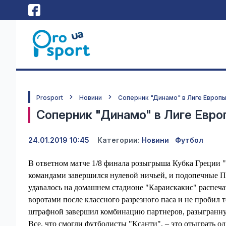
Prosport
Новини
Соперник "Динамо" в Лиге Европы 
Соперник "Динамо" в Лиге Европ
24.01.2019 10:45
Категории:
Новини
Футбол
В ответном матче 1/8 финала розыгрыша Кубка Греции 
командами завершился нулевой ничьей, и подопечные Пе
удавалось на домашнем стадионе "Караискакис" распечат
воротами после классного разрезного паса и не пробил 
штрафной завершил комбинацию партнеров, разыгранную 
Все, что смогли футболисты "Ксанти", – это отыграть о