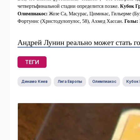
четвертьфинальной стадии определится позже.
Кубок Гр
Олимпиакос:
Жозе Са, Масурас, Цимикас, Гильерме (Бух
Фортунис (Христодулопулос, 58), Ахмед Хассан.
Голы:
Андрей Лунин реально может стать г
ТЕГИ
Динамо Киев
Лига Европы
Олимпиакос
Кубок 