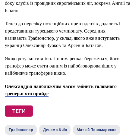
боку клубів із провідних європейських ліг, зокрема Англії та
Іспанії.
Тепер до переліку потенційних претендентів додались і
представники турецького чемпіонату. Серед них
називають Трабзонспор, у складі якого вже виступають
українці Олександр Зубков та Арсеній Батагов.
Якщо результативність Пономаренка збережеться, його
трансфер може стати одним із найобговорюваніших у
найближче трансферне вікно.
Олександрія найближчим часом змінить головного
тренера: хто прийде
ТЕГИ
Трабзонспор
Динамо Київ
Матвій Пономаренко