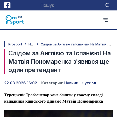
Н
овини
С
лідом за Англією та Іспанією! На Матвія Пономаренка з'явився ще один претендент
Prosport
Слідом за Англією та Іспанією! На
Матвія Пономаренка з'явився ще
один претендент
22.03.2026 16:02
Категории:
Новини
Футбол
Турецький Трабзонспор хоче бачити у своєму складі
нападника київського Динамо Матвія Пономаренка