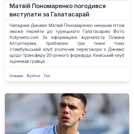
Матвій Пономаренко погодився
виступати за Галатасарай
Нападник Динамо Матвій Пономаренко нинішнім літом
зможе перейти до турецького Галатасараю Фото
fcdynamo.com За інформацією журналіста Османа
Алтунтеріма, приблизно три тижні тому
стамбульський клуб розпочав переговори з Динамо
щодо трансферу 20-річного форварда. Київський клуб
оцінював гравця...
Новини
Футбол
Топ