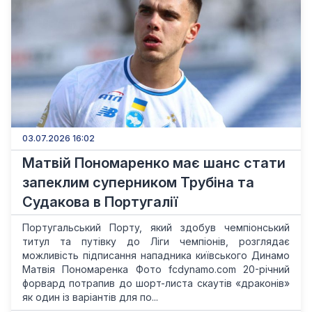
03.07.2026 16:02
Матвій Пономаренко має шанс стати
запеклим суперником Трубіна та
Судакова в Португалії
Португальський Порту, який здобув чемпіонський
титул та путівку до Ліги чемпіонів, розглядає
можливість підписання нападника київського Динамо
Матвія Пономаренка Фото fcdynamo.com 20-річний
форвард потрапив до шорт-листа скаутів «драконів»
як один із варіантів для по...