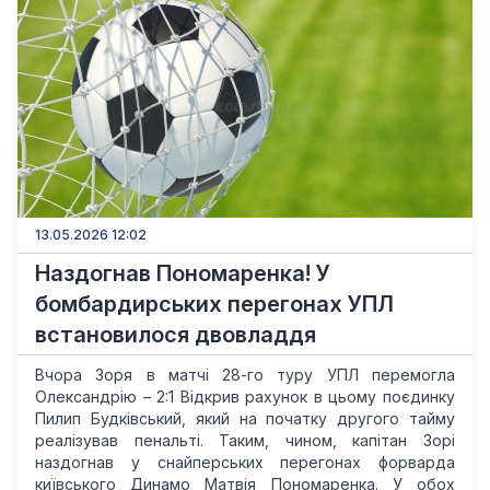
13.05.2026 12:02
Наздогнав Пономаренка! У
бомбардирських перегонах УПЛ
встановилося двовладдя
Вчора Зоря в матчі 28-го туру УПЛ перемогла
Олександрію – 2:1 Відкрив рахунок в цьому поєдинку
Пилип Будківський, який на початку другого тайму
реалізував пенальті. Таким, чином, капітан Зорі
наздогнав у снайперських перегонах форварда
київського Динамо Матвія Пономаренка. У обох