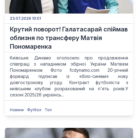
23.07.2026 10:01
Крутий поворот! Галатасарай спіймав
облизня по трансферу Матвія
Пономаренка
Київське Динамо оголосило про продовження
співпраці з нападником збірної України Матвієм
Пономаренком Фото fcdynamo.com 20-річний
форвард підписав із «біло-синіми» нову
довгострокову угоду. Контракт футболіста з
київським клубом розрахований на п'ять років.У
сезоні 2025/26 українсь...
Новини
Футбол
Топ