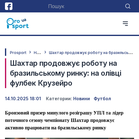
Н
овини
Ш
ахтар продовжує роботу на бразильському ринку: на олівці фулбек Крузейро
Prosport
Шахтар продовжує роботу на
бразильському ринку: на олівці
фулбек Крузейро
14.10.2025 18:01
Категории:
Новини
Футбол
Бронзовий призер минулого розіграшу УПЛ та лідер
поточного сезону чемпіонату Шахтар продовжує
активно працювати на бразильському ринку