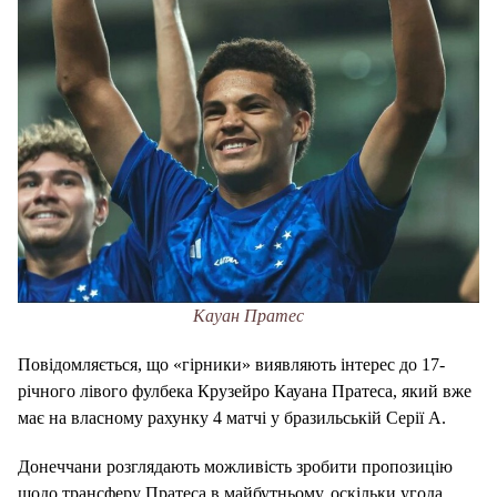
Кауан Пратес
Повідомляється, що «гірники» виявляють інтерес до 17-
річного лівого фулбека Крузейро Кауана Пратеса, який вже
має на власному рахунку 4 матчі у бразильській Серії А.
Донеччани розглядають можливість зробити пропозицію
щодо трансферу Пратеса в майбутньому, оскільки угода