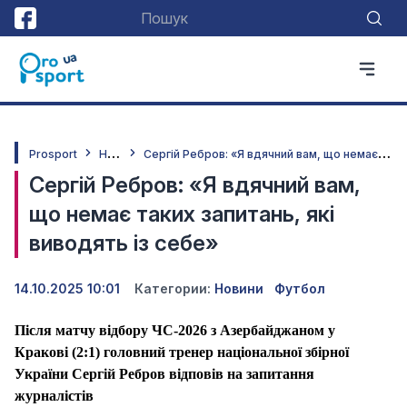
Н
овини
С
ергій Ребров: «Я вдячний вам, що немає таких запитань, які виводять із себе»
Prosport
Сергій Ребров: «Я вдячний вам,
що немає таких запитань, які
виводять із себе»
14.10.2025 10:01
Категории:
Новини
Футбол
Після матчу відбору ЧС-2026 з Азербайджаном у
Кракові (2:1) головний тренер національної збірної
України Сергій Ребров відповів на запитання
журналістів