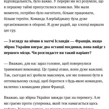
відповідальність, було важко. У перерві ми всі розуміли, що
в першому таймі припустилися помилки. Ми мали
моменти, потрібно було нагнітати, більше працювати,
більше терпіти. Команда Азербайджану була дуже
організованою в обороні. Я дуже радий, що хлопці вирвали
цю гру.
— З огляду на нічию в матчі Ісландія — Франція, якщо
збірна України виграє два останні поєдинки, вона вийде з
першого місця. Чи розглядаєте ви такий варіант?
— Вважаю, для нас зараз головне, щоб повернулися
травмовані виконавці. Це гравці атаки, вони дуже важливі.
Так, сьогодні всі зробили максимум, але ми повинні бути в
оптимальному складі, щоб боротися з будь-якою командою,
включно з командами рівня Франції.
Вважаю, що збірна України завжди грає на перемогу. Але
ми граємо проти суперника, який теж намагається щось