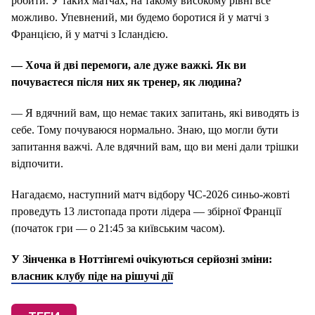
робити. У таких матчах, на такому високому рівні все
можливо. Упевнений, ми будемо боротися й у матчі з
Францією, й у матчі з Ісландією.
— Хоча й дві перемоги, але дуже важкі. Як ви
почуваєтеся після них як тренер, як людина?
— Я вдячний вам, що немає таких запитань, які виводять із
себе. Тому почуваюся нормально. Знаю, що могли бути
запитання важчі. Але вдячний вам, що ви мені дали трішки
відпочити.
Нагадаємо, наступний матч відбору ЧС-2026 синьо-жовті
проведуть 13 листопада проти лідера — збірної Франції
(початок гри — о 21:45 за київським часом).
У Зінченка в Ноттінгемі очікуються серйозні зміни:
власник клубу піде на рішучі дії