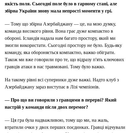
якість поля. Сьогодні поле було в гарному стані, але
збірна України знову мала непрості моменти у грі.
— Тому що збірна Азербайджану — це, на мою думку,
команда високого рівня. Вона грає дуже компактно в
обороні. Ісландія надала нам багато простору, який ми
змогли використати. Сьогодні простору не було. Будь-яку
команду, яка обороняється компактно, важко обіграти.
Також ми вже говорили про те, що відразу п'ять ключових
гравців атаки в нас травмовані. Тому було важко.
На такому рівні всі суперники дуже важкі. Надто клуб з
Азербайджану зараз виступає в Лізі чемпіонів.
— Про що ви говорили з гравцями в перерві? Який
настрій у команди після двох перемог?
— Ця гра була надважливою, тому що ми, на жаль,
втратили очки у двох перших поєдинках. Гравці відчували