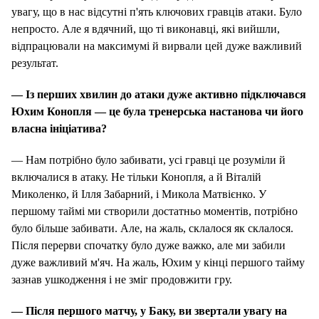
увагу, що в нас відсутні п'ять ключових гравців атаки. Було
непросто. Але я вдячний, що ті виконавці, які вийшли,
відпрацювали на максимумі й вирвали цей дуже важливий
результат.
— Із перших хвилин до атаки дуже активно підключався
Юхим Конопля — це була тренерська настанова чи його
власна ініціатива?
— Нам потрібно було забивати, усі гравці це розуміли й
включалися в атаку. Не тільки Конопля, а й Віталій
Миколенко, й Ілля Забарний, і Микола Матвієнко. У
першому таймі ми створили достатньо моментів, потрібно
було більше забивати. Але, на жаль, склалося як склалося.
Після перерви спочатку було дуже важко, але ми забили
дуже важливий м'яч. На жаль, Юхим у кінці першого тайму
зазнав ушкодження і не зміг продовжити гру.
— Після першого матчу, у Баку, ви звертали увагу на