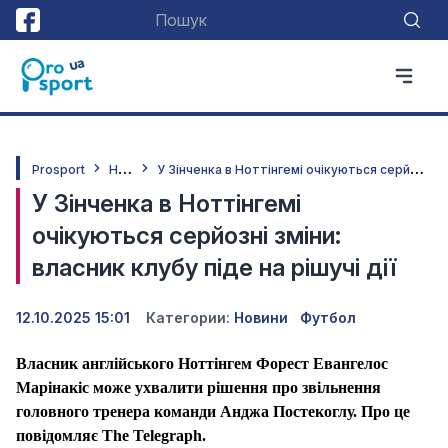
Н
овини
У
Зінченка в Ноттінгемі очікуються серйозні зміни: власник клубу піде на рішучі дії
Prosport
У Зінченка в Ноттінгемі
очікуються серйозні зміни:
власник клубу піде на рішучі дії
12.10.2025 15:01
Категории:
Новини
Футбол
Власник англійського Ноттінгем Форест Евангелос
Марінакіс може ухвалити рішення про звільнення
головного тренера команди Анджа Постекоглу. Про це
повідомляє The Telegraph.