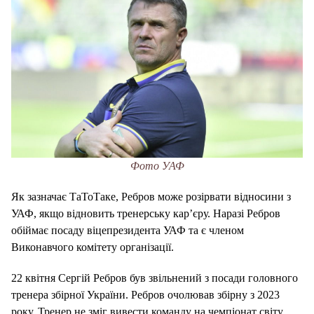
Фото УАФ
Як зазначає ТаТоТаке, Ребров може розірвати відносини з
УАФ, якщо відновить тренерську кар’єру. Наразі Ребров
обіймає посаду віцепрезидента УАФ та є членом
Виконавчого комітету організації.
22 квітня Сергій Ребров був звільнений з посади головного
тренера збірної України. Ребров очолював збірну з 2023
року. Тренер не зміг вивести команду на чемпіонат світу