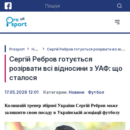
Н
овини
С
ергій Ребров готується розірвати всі відносини з УАФ: що сталося
Prosport
Сергій Ребров готується
розірвати всі відносини з УАФ: що
сталося
17.05.2026 12:01
Категории:
Новини
Футбол
Колишній тренер збірної України Сергій Ребров може
залишити свою посаду в Українській асоціації футболу