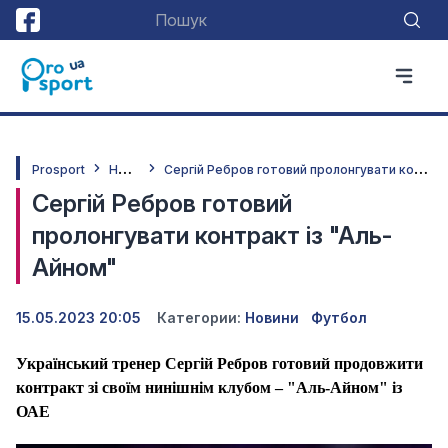
Н
овини
С
ергій Ребров готовий пролонгувати контракт із "Аль-Айном"
Prosport
Сергій Ребров готовий
пролонгувати контракт із "Аль-
Айном"
15.05.2023 20:05
Категории:
Новини
Футбол
Український тренер Сергій Ребров готовий продовжити
контракт зі своїм нинішнім клубом – "Аль-Айном" із
ОАЕ