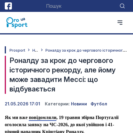
Н
овини
Р
оналду за крок до чергового історичного рекорду, але йому може завадити Мессі: що відбувається
Prosport
Роналду за крок до чергового
історичного рекорду, але йому
може завадити Мессі: що
відбувається
21.05.2026 17:01
Категории:
Новини
Футбол
Як ми вже
повідомляли
, 19 травня збірна Португалії
оголосила заявку на ЧС-2026, до якої увійшов і 41-
річний нападник Кріштіану Роналду.