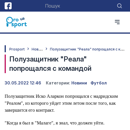
Н
овини
П
олузащитник "Реала" попрощался с командой
Prosport
Полузащитник "Реала"
попрощался с командой
30.05.2022 12:46
Категории:
Новини
Футбол
Полузащитник Иско Аларкон попрощался с мадридским
"Реалом", из которого уйдет этим летом после того, как
завершится его контракт.
"Когда я был в "Малаге", я знал, что должен уйти.