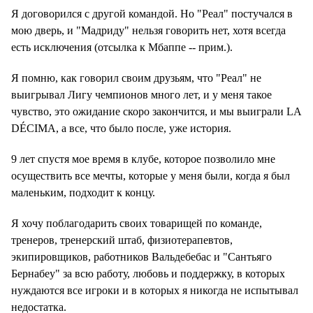
Я договорился с другой командой. Но "Реал" постучался в
мою дверь, и "Мадриду" нельзя говорить нет, хотя всегда
есть исключения (отсылка к Мбаппе -- прим.).
Я помню, как говорил своим друзьям, что "Реал" не
выигрывал Лигу чемпионов много лет, и у меня такое
чувство, это ожидание скоро закончится, и мы выиграли LA
DÉCIMA, а все, что было после, уже история.
9 лет спустя мое время в клубе, которое позволило мне
осуществить все мечты, которые у меня были, когда я был
маленьким, подходит к концу.
Я хочу поблагодарить своих товарищей по команде,
тренеров, тренерский штаб, физиотерапевтов,
экипировщиков, работников Вальдебебас и "Сантьяго
Бернабеу" за всю работу, любовь и поддержку, в которых
нуждаются все игроки и в которых я никогда не испытывал
недостатка.