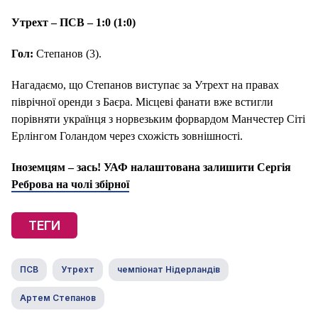
Утрехт – ПСВ – 1:0 (1:0)
Гол:
Степанов (3).
Нагадаємо, що Степанов виступає за Утрехт на правах
піврічної оренди з Баєра. Місцеві фанати вже встигли
порівняти українця з норвезьким форвардом Манчестер Сіті
Ерлінгом Голандом через схожість зовнішності.
Іноземцям – зась! УАФ налаштована залишити Сергія
Реброва на чолі збірної
ТЕГИ
ПСВ
Утрехт
чемпіонат Нідерландів
Артем Степанов