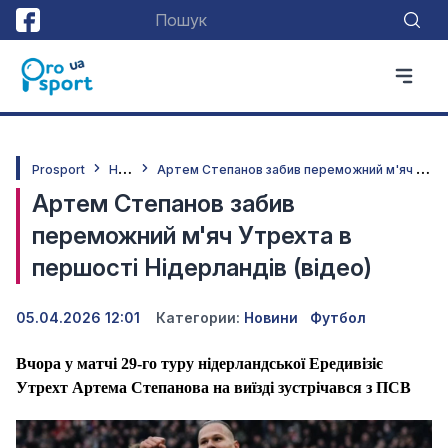
Н
овини
А
ртем Степанов забив переможний м'яч Утрехта в першості Нідерландів (відео)
Prosport
Артем Степанов забив
переможний м'яч Утрехта в
першості Нідерландів (відео)
05.04.2026 12:01
Категории:
Новини
Футбол
Вчора у матчі 29-го туру нідерландської Ередивізіє
Утрехт Артема Степанова на виїзді зустрічався з ПСВ