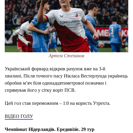
Артем Степанов
Український форвард відкрив рахунок вже на 3-й
хвилині. Після точного пасу Нікласа Вестерлунда українець
обробив м’яч біля одинадцятиметрової позначки і
спрямував його у сітку воріт ПСВ.
Цей гол став переможним – 1:0 на користь Утрехта.
ВІДЕО ГОЛУ
Чемпіонат Нідерландів. Ередивізіє. 29 тур