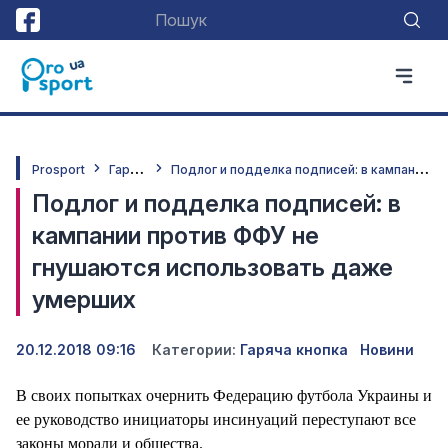
Г
аряча кнопка
П
одлог и подделка подписей: в кампании против ФФУ не гнушаются использовать даже умерших
Prosport
Подлог и подделка подписей: в
кампании против ФФУ не
гнушаются использовать даже
умерших
20.12.2018 09:16
Категории:
Гаряча кнопка
Новини
В своих попытках очернить Федерацию футбола Украины и
ее руководство инициаторы инсинуаций переступают все
законы морали и общества.