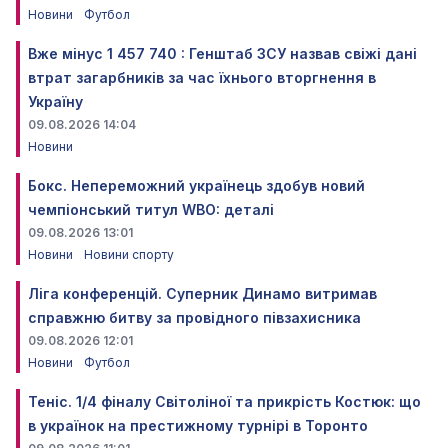
Новини
Футбол
Вже мінус 1 457 740 : Генштаб ЗСУ назвав свіжі дані
втрат загарбників за час їхнього вторгнення в
Україну
09.08.2026 14:04
Новини
Бокс. Непереможний українець здобув новий
чемпіонський титул WBO: деталі
09.08.2026 13:01
Новини
Новини спорту
Ліга конференцій. Суперник Динамо витримав
справжню битву за провідного півзахисника
09.08.2026 12:01
Новини
Футбол
Теніс. 1/4 фіналу Світоліної та прикрість Костюк: що
в українок на престижному турнірі в Торонто