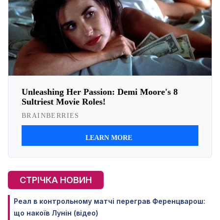
СТРІЧКА НОВИН
Реал в контрольному матчі переграв Ференцварош:
що накоїв Лунін (відео)